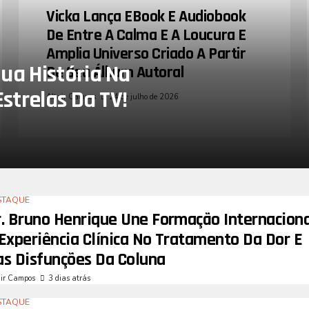
Vicka Lança EBook E Audiobook
De Entre A Calma E A Loucura E
Amplia Universo Criado A Partir
ua História Na
De Seu Álbum Autoral
Estrelas Da TV!
Altair Campos
24 de julho de 2026
STAQUE
r. Bruno Henrique Une Formação Internaciona
Experiência Clínica No Tratamento Da Dor E
as Disfunções Da Coluna
air Campos
3 dias atrás
STAQUE