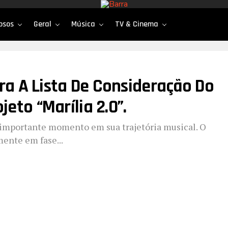
osos
Geral
Música
TV & Cinema
ra A Lista De Consideração Do
to “Marília 2.0”.
 importante momento em sua trajetória musical. O
mente em fase...