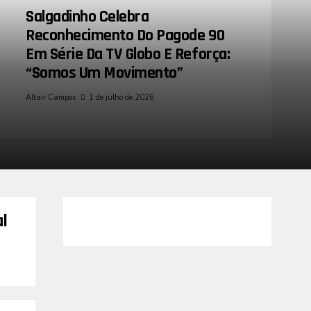
Salgadinho Celebra
Reconhecimento Do Pagode 90
Em Série Da TV Globo E Reforça:
“Somos Um Movimento”
Altair Campos
1 de julho de 2026
l