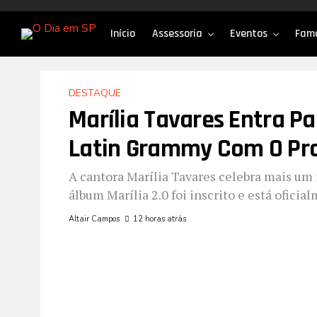
Início
Assessoria
Eventos
Fam
DESTAQUE
Marília Tavares Entra Pa
Latin Grammy Com O Proje
A cantora Marília Tavares celebra mais um
álbum Marília 2.0 foi inscrito e está oficial
Altair Campos
12 horas atrás