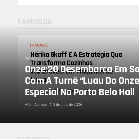
FAMOSOS
FAMOSOS
Hérika Skaff E A Estratégia Que
MÚSICA
Transforma Cozinhas
Onze:20 Desembarca Em Sa
Vulneráveis Em Máquinas De
Com A Turnê “Luau Do Onze
Lucro
Especial No Porto Belo Hall
Altair Campos
11 de abril de 2026
Altair Campos
2 de julho de 2026