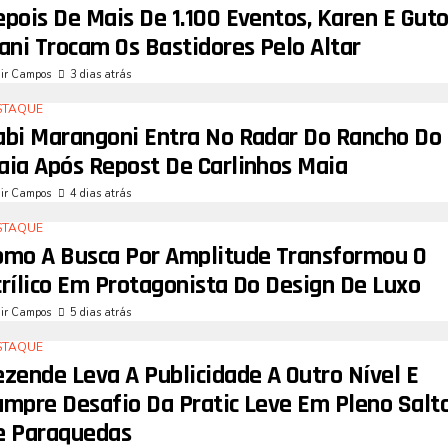
pois De Mais De 1.100 Eventos, Karen E Gut
ani Trocam Os Bastidores Pelo Altar
air Campos
3 dias atrás
STAQUE
abi Marangoni Entra No Radar Do Rancho Do
aia Após Repost De Carlinhos Maia
air Campos
4 dias atrás
STAQUE
omo A Busca Por Amplitude Transformou O
crílico Em Protagonista Do Design De Luxo
air Campos
5 dias atrás
STAQUE
zende Leva A Publicidade A Outro Nível E
umpre Desafio Da Pratic Leve Em Pleno Salt
e Paraquedas