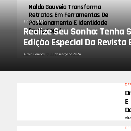
Naldo Gouveia Transforma
Retratos Em Ferramentas De
Posicionamento E Identidade
TV & CINEMA
Realize Seu Sonho: Tenha S
Profissional
Edição Especial Da Revista 
Altair Campos
5 dias atrás
Altair Campos
11 de março de 2024
DE
D
E 
D
Alt
DE