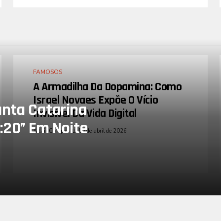
FAMOSOS
A Armadilha Da Dopamina: Como
Israel Novaes Expõe O Vício
nta Catarina
Invisível Da Vida Digital
:20” Em Noite
Altair Campos
10 de abril de 2026