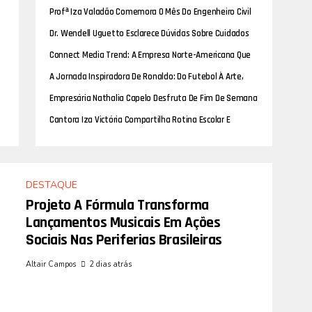
Sonha Em Se Tonar Um Artista De Sucesso
Profª Iza Valadão Comemora O Mês Do Engenheiro Civil
Com A Agenda Cheia De Eventos Na Região Sudeste
Dr. Wendell Uguetto Esclarece Dúvidas Sobre Cuidados
Pós-Operatórios Da Lipoescultura
Connect Media Trend: A Empresa Norte-Americana Que
Está Revolucionando O Mundo Dos Artistas Com
A Jornada Inspiradora De Ronaldo: Do Futebol À Arte,
Imprensa E Estratégias De Social Mídia
Uma História De Determinação
Empresária Nathalia Capelo Desfruta De Fim De Semana
Com A Família Em Resort Em Minas Gerais
Cantora Iza Victória Compartilha Rotina Escolar E
Destaca Importância Da Educação
DESTAQUE
Projeto A Fórmula Transforma
Lançamentos Musicais Em Ações
Sociais Nas Periferias Brasileiras
Altair Campos
2 dias atrás