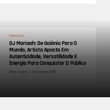
FAMOSOS
DJ Mariaah: De Goiânia Para O
Mundo, Artista Aposta Em
Autenticidade, Versatilidade E
Energia Para Conquistar O Público
Altair Campos
10 de abril de 2026