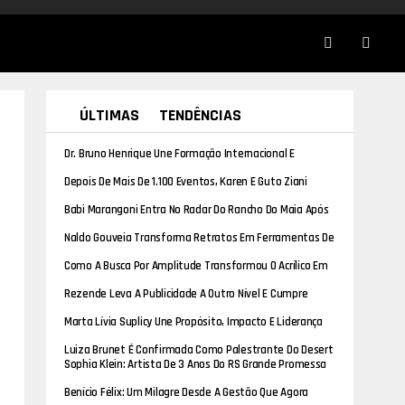
ÚLTIMAS
TENDÊNCIAS
Dr. Bruno Henrique Une Formação Internacional E
Experiência Clínica No Tratamento Da Dor E Das
Depois De Mais De 1.100 Eventos, Karen E Guto Ziani
Disfunções Da Coluna
Trocam Os Bastidores Pelo Altar
Babi Marangoni Entra No Radar Do Rancho Do Maia Após
Repost De Carlinhos Maia
Naldo Gouveia Transforma Retratos Em Ferramentas De
Posicionamento E Identidade Profissional
Como A Busca Por Amplitude Transformou O Acrílico Em
Protagonista Do Design De Luxo
Rezende Leva A Publicidade A Outro Nível E Cumpre
Desafio Da Pratic Leve Em Pleno Salto De Paraquedas
Marta Lívia Suplicy Une Propósito, Impacto E Liderança
Na Programação Internacional Do Desert Women
Luiza Brunet É Confirmada Como Palestrante Do Desert
Summit 2026
Women Summit 2026 E Reforça A Força Da Liderança
Sophia Klein: Artista De 3 Anos Do RS Grande Promessa
Feminina No Cenário Internacional
No Cenário Artístico
Benício Félix: Um Milagre Desde A Gestão Que Agora