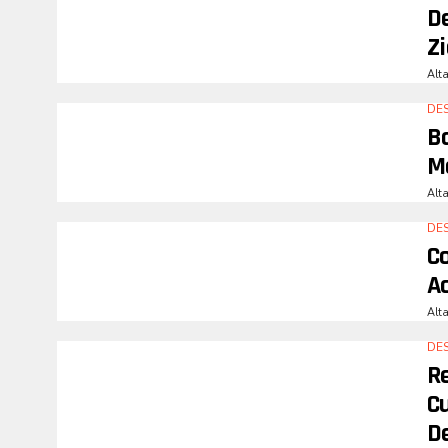
De
Zi
Alt
DE
B
M
Alt
DE
C
A
Alt
DE
Re
C
D