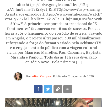
alta: https://drive.google.com/file/d/1Rq–
5AYJhm9em3T9ErByctJRnBTGjt5x/view?usp=sharing
Assista aos episódios :https://www.youtube.com/watch?
v=MFyV7YlAlTk&list=PLk_e6laOs_lRjnBuQDPAfoZpvRb
5fthwY A primeira temporada internacional do “3
Continentes” já começou em ritmo de sucesso. Poucas
horas após o lançamento do episódio de estreia gravado
em Angola, o projeto ultrapassou 300 mil visualizações,
reforçando a força do formato criado pela AchismosTV
e o engajamento do público com a viagem cultural
vivida por Maurício Meirelles, Paul Cabannes, Baptista
Miranda e Paulo Li. Todo dia às 11h será divulgado
episódio novo. Pela primeira […]
Por
Altair Campos
Publicado
2 de junho de 2026