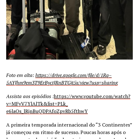
Foto em alta:
https://drive.google.com/file/
d/1Rq–
5AYJhm9em3T9ErByctJRnBTGjt5x/
view?usp=sharing
Assista aos episódios :
https://www.youtube.com/
watch?
v=MFyV7YlAlTk&list=PLk_
e6laOs_lRjnBuQDPAfoZpvRb5fthwY
A primeira temporada internacional do “3 Continentes”
já começou em ritmo de sucesso. Poucas horas após o