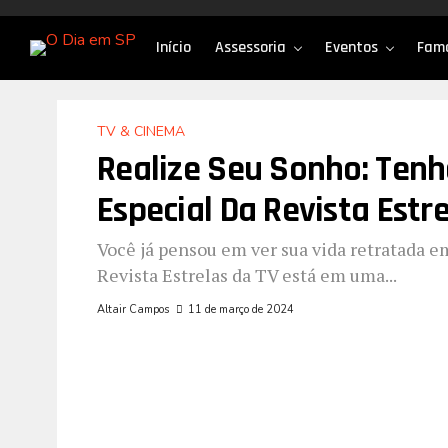
Início
Assessoria
Eventos
Fam
TV & CINEMA
Realize Seu Sonho: Tenh
Especial Da Revista Estre
Você já pensou em ver sua vida retratada e
Revista Estrelas da TV está em uma...
Altair Campos
11 de março de 2024