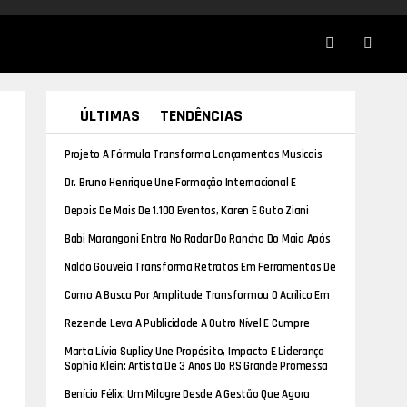
ÚLTIMAS
TENDÊNCIAS
Projeto A Fórmula Transforma Lançamentos Musicais
Em Ações Sociais Nas Periferias Brasileiras
Dr. Bruno Henrique Une Formação Internacional E
Experiência Clínica No Tratamento Da Dor E Das
Depois De Mais De 1.100 Eventos, Karen E Guto Ziani
Disfunções Da Coluna
Trocam Os Bastidores Pelo Altar
Babi Marangoni Entra No Radar Do Rancho Do Maia Após
Repost De Carlinhos Maia
Naldo Gouveia Transforma Retratos Em Ferramentas De
Posicionamento E Identidade Profissional
Como A Busca Por Amplitude Transformou O Acrílico Em
Protagonista Do Design De Luxo
Rezende Leva A Publicidade A Outro Nível E Cumpre
Desafio Da Pratic Leve Em Pleno Salto De Paraquedas
Marta Lívia Suplicy Une Propósito, Impacto E Liderança
Na Programação Internacional Do Desert Women
Sophia Klein: Artista De 3 Anos Do RS Grande Promessa
Summit 2026
No Cenário Artístico
Benício Félix: Um Milagre Desde A Gestão Que Agora