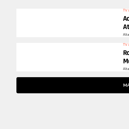
TV 
A
A
Alt
TV 
R
M
Alt
M