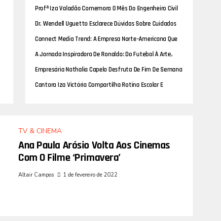
Sonha Em Se Tonar Um Artista De Sucesso
Profª Iza Valadão Comemora O Mês Do Engenheiro Civil
Com A Agenda Cheia De Eventos Na Região Sudeste
Dr. Wendell Uguetto Esclarece Dúvidas Sobre Cuidados
Pós-Operatórios Da Lipoescultura
Connect Media Trend: A Empresa Norte-Americana Que
Está Revolucionando O Mundo Dos Artistas Com
A Jornada Inspiradora De Ronaldo: Do Futebol À Arte,
Imprensa E Estratégias De Social Mídia
Uma História De Determinação
Empresária Nathalia Capelo Desfruta De Fim De Semana
Com A Família Em Resort Em Minas Gerais
Cantora Iza Victória Compartilha Rotina Escolar E
Destaca Importância Da Educação
TV & CINEMA
Ana Paula Arósio Volta Aos Cinemas
Com O Filme ‘Primavera’
Altair Campos
1 de fevereiro de 2022