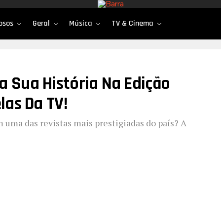
osos
Geral
Música
TV & Cinema
a Sua História Na Edição
las Da TV!
m uma das revistas mais prestigiadas do país? A