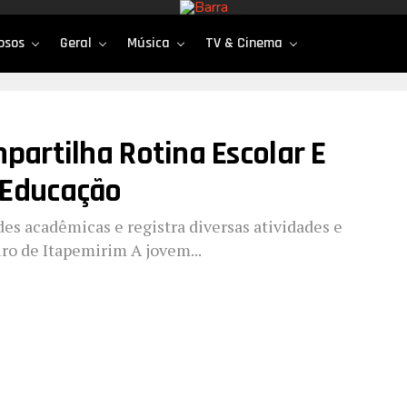
osos
Geral
Música
TV & Cinema
partilha Rotina Escolar E
 Educação
ades acadêmicas e registra diversas atividades e
ro de Itapemirim A jovem...