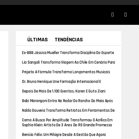
ÚLTIMAS
TENDÊNCIAS
Ex-BBB Jéssica Mueller Transforma Disciplina Do Esporte
Em Carreira Como Personal, Palestrante E
Lia Sangali Transforma Viagem Ao Chile Em Cenário Para
Empreendedora
Nova Produção Da Skill To Dress
Projeto A Fórmula Transforma Lançamentos Musicais
Em Ações Sociais Nas Periferias Brasileiras
Dr. Bruno Henrique Une Formação Internacional E
Experiência Clínica No Tratamento Da Dor E Das
Depois De Mais De 1.100 Eventos, Karen E Guto Ziani
Disfunções Da Coluna
Trocam Os Bastidores Pelo Altar
Babi Marangoni Entra No Radar Do Rancho Do Maia Após
Repost De Carlinhos Maia
Naldo Gouveia Transforma Retratos Em Ferramentas De
Posicionamento E Identidade Profissional
Como A Busca Por Amplitude Transformou O Acrílico Em
Protagonista Do Design De Luxo
Sophia Klein: Artista De 3 Anos Do RS Grande Promessa
No Cenário Artístico
Benício Félix: Um Milagre Desde A Gestão Que Agora