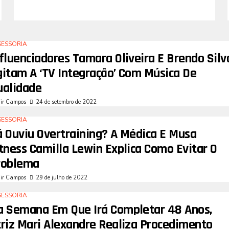
SESSORIA
fluenciadores Tamara Oliveira E Brendo Silv
gitam A ‘TV Integração’ Com Música De
ualidade
air Campos
24 de setembro de 2022
SESSORIA
á Ouviu Overtraining? A Médica E Musa
tness Camilla Lewin Explica Como Evitar O
roblema
air Campos
29 de julho de 2022
SESSORIA
a Semana Em Que Irá Completar 48 Anos,
triz Mari Alexandre Realiza Procedimento