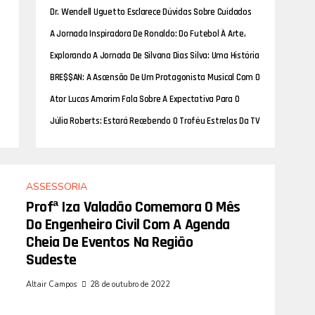
Sonha Em Se Tonar Um Artista De Sucesso
Dr. Wendell Uguetto Esclarece Dúvidas Sobre Cuidados
Pós-Operatórios Da Lipoescultura
A Jornada Inspiradora De Ronaldo: Do Futebol À Arte,
Uma História De Determinação
Explorando A Jornada De Silvana Dias Silva: Uma História
De Paixão Pela Moda E Desfile
BRE$$AN: A Ascensão De Um Protagonista Musical Com O
Álbum Anjos & Demônios
Ator Lucas Amorim Fala Sobre A Expectativa Para O
Lançamento Do Curta-Metragem “Vocacelli”
Júlia Roberts: Estará Recebendo O Troféu Estrelas Da TV
No Programa Da Priscilla
ASSESSORIA
Profª Iza Valadão Comemora O Mês
Do Engenheiro Civil Com A Agenda
Cheia De Eventos Na Região
Sudeste
Altair Campos
28 de outubro de 2022