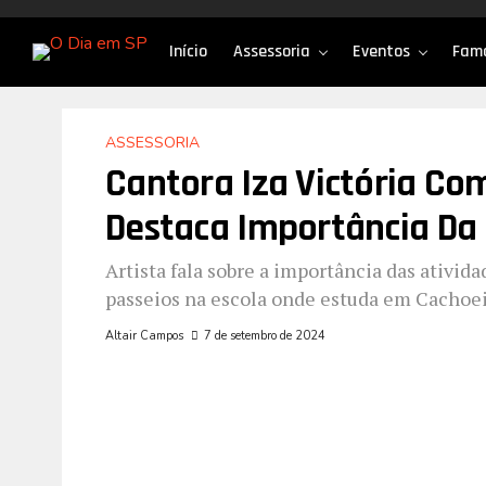
Início
Assessoria
Eventos
Fam
ASSESSORIA
Cantora Iza Victória Com
Destaca Importância Da
Artista fala sobre a importância das ativid
passeios na escola onde estuda em Cachoei
Altair Campos
7 de setembro de 2024