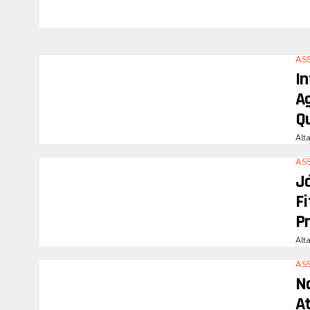
AS
In
A
Q
Alt
AS
J
Fi
P
Alt
AS
N
A