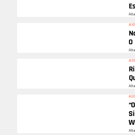
Es
Alt
AS
N
O
Alt
AS
R
Q
Alt
AS
“
Si
W
Alt