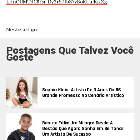
LHnOUMT3C8?si=Dy2rS7fbS7yBoKUulKjkZg
Neste artigo:
Postagens Que Talvez Você
Goste
Sophia Klein: Artista De 3 Anos Do RS
Grande Promessa No Cenário Artístico
Benício Félix: Um Milagre Desde A
Gestão Que Agora Sonha Em Se Tonar
Um Artista De Sucesso