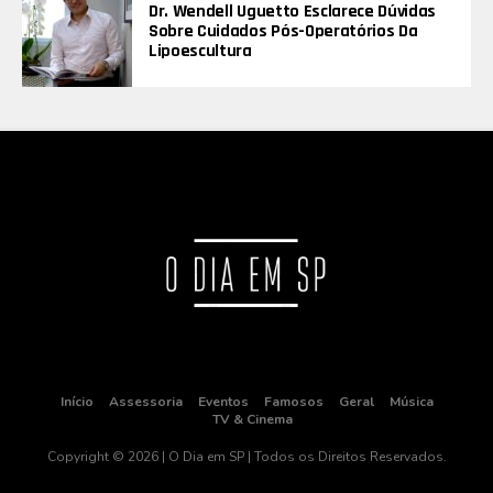
Dr. Wendell Uguetto Esclarece Dúvidas
Sobre Cuidados Pós-Operatórios Da
Lipoescultura
Início
Assessoria
Eventos
Famosos
Geral
Música
TV & Cinema
Copyright © 2026 | O Dia em SP | Todos os Direitos Reservados.