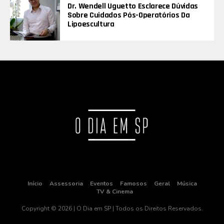
Dr. Wendell Uguetto Esclarece Dúvidas
Sobre Cuidados Pós-Operatórios Da
Lipoescultura
Início
Assessoria
Eventos
Famosos
Geral
Música
TV & Cinema
Copyright © 2026 | O Dia em SP | Todos os Direitos Reservados.