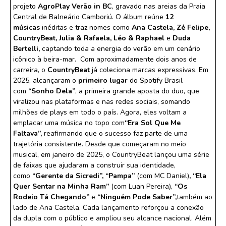
projeto
AgroPlay Verão in BC
, gravado nas areias da Praia
Central de Balneário Camboriú. O álbum reúne
12
músicas
inéditas e traz nomes como
Ana Castela, Zé Felipe,
CountryBeat, Julia & Rafaela, Léo & Raphael
e
Duda
Bertelli,
captando toda a energia do verão em um cenário
icônico à beira-mar. Com aproximadamente dois anos de
carreira, o
CountryBeat
já coleciona marcas expressivas. Em
2025, alcançaram o
primeiro lugar
do Spotify Brasil
com
“Sonho Dela”
, a primeira grande aposta do duo, que
viralizou nas plataformas e nas redes sociais, somando
milhões de plays em todo o país. Agora, eles voltam a
emplacar uma música no topo com
“Era Sol Que Me
Faltava”,
reafirmando que o sucesso faz parte de uma
trajetória consistente. Desde que começaram no meio
musical, em janeiro de 2025, o CountryBeat lançou uma série
de faixas que ajudaram a construir sua identidade,
como
“Gerente da Sicredi”, “Pampa”
(com MC Daniel)
, “Ela
Quer Sentar na Minha Ram”
(com Luan Pereira),
“Os
Rodeio Tá Chegando”
e
“Ninguém Pode Saber”,
também ao
lado de Ana Castela. Cada lançamento reforçou a conexão
da dupla com o público e ampliou seu alcance nacional. Além