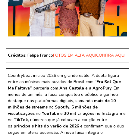
Créditos:
Felipe Franco
FOTOS EM ALTA AQUI
CONFIRA AQUI
CountryBeat iniciou 2026 em grande estilo. A dupla figura
entre as músicas mais ouvidas do Brasil com
“Era Sol Que
Me Faltava”,
parceria com
Ana Castela
e a
AgroPlay
. Em
menos de um mês, a faixa conquistou o público e ganhou
destaque nas plataformas digitais, somando
mais de 10
milhões de streams
no
Spotify
,
5 milhões de
visualizações
no
YouTube
e
30 mil criações
no
Instagram
e
no
TikTok
, números que já colocam a canção entre
os
principais hits do verão de 2026
e confirmam que o duo
segue em plena ascensão. A nova faixa integra o