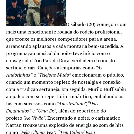
O sábado (20) começou com
mais uma emocionante rodada do rodeio profissional,
que trouxe os melhores competidores para a arena,
arrancando aplausos a cada montaria bem-sucedida. A
programação musical da noite teve início com o
consagrado Trio Parada Dura, verdadeiro ícone do
sertanejo raiz. Canções atemporais como
“As
Andorinhas”
e
“Telefone Mudo”
emocionaram o público,
criando um momento repleto de nostalgia e conexão
com a tradição sertaneja. Em seguida, Murilo Huff subiu
ao palco com seu repertório romântico, embalando os
fãs com sucessos como
“Anestesitado”,
“Dois
Enganados”
e
“Uma Ex”
, além do repertório do
projeto
“Ao Vivão”
. Encerrando a noite, o carismático
Nattan trouxe uma explosão de energia ao som de hits
como
“Pela Última Vez”,
“Tem Cabaré Essa