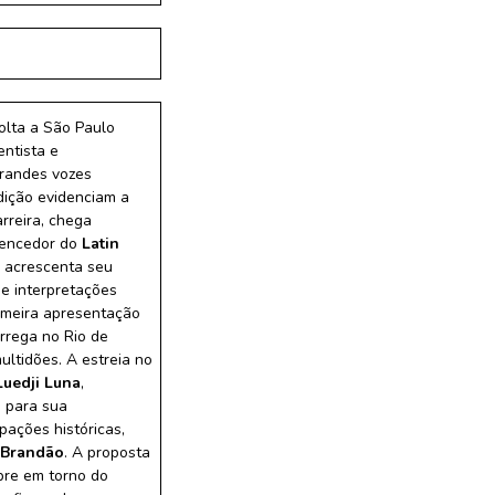
olta a São Paulo
entista e
grandes vozes
dição evidenciam a
rreira, chega
vencedor do
Latin
 acrescenta seu
 e interpretações
rimeira apresentação
rrega no Rio de
ltidões. A estreia no
Luedji Luna
,
o para sua
pações históricas,
 Brandão
. A proposta
pre em torno do