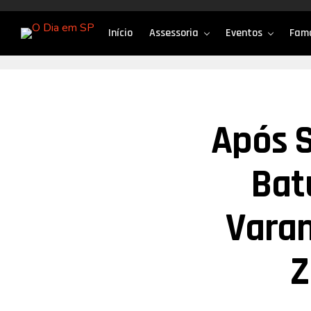
Início
Assessoria
Eventos
Fam
Após S
Bat
Varan
Z