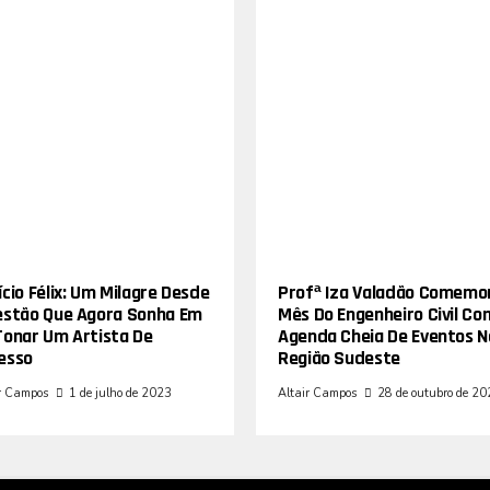
cio Félix: Um Milagre Desde
Profª Iza Valadão Comemo
estão Que Agora Sonha Em
Mês Do Engenheiro Civil Co
Tonar Um Artista De
Agenda Cheia De Eventos N
esso
Região Sudeste
r Campos
1 de julho de 2023
Altair Campos
28 de outubro de 2