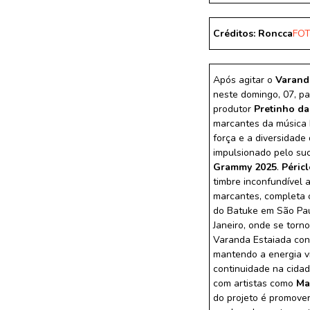
Créditos: Roncca
FOT
Após agitar o
Varand
neste domingo, 07,
pa
produtor
Pretinho da
marcantes da música b
força e a diversidade
impulsionado pelo su
Grammy 2025
.
Péricl
timbre inconfundível 
marcantes, completa 
do Batuke em São Paul
Janeiro, onde se torn
Varanda Estaiada con
mantendo a energia v
continuidade na cida
com artistas como
Ma
do projeto é promover