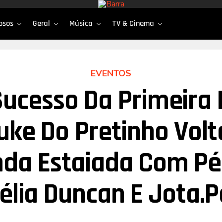
osos
Geral
Música
TV & Cinema
EVENTOS
ucesso Da Primeira 
uke Do Pretinho Volt
da Estaiada Com Pér
élia Duncan E Jota.