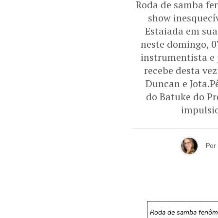
Roda de samba fen
show inesquecí
Estaiada em sua 
neste domingo, 07
instrumentista e
recebe desta vez
Duncan e Jota.Pê
do Batuke do Pr
impulsi
Por
Roda de samba fenôme