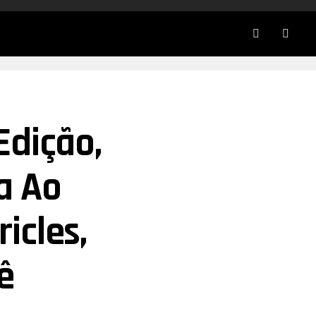
Edição,
a Ao
icles,
Pê