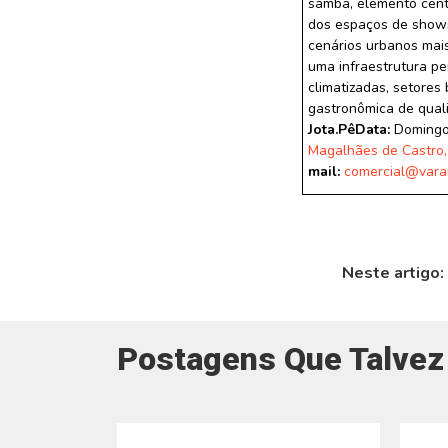
samba, elemento cent
dos espaços de shows
cenários urbanos mais
uma infraestrutura p
climatizadas, setores
gastronômica de quali
Jota.Pê
Data:
Domingo
Magalhães de Castro,
mail:
comercial@vara
Neste artigo:
Postagens Que Talvez