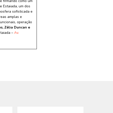
e firmando como um
e Estaiada, um dos
osfera sofisticada e
áreas amplas e
funcionais, operação
es, Zélia Duncan e
taiada –
Av.