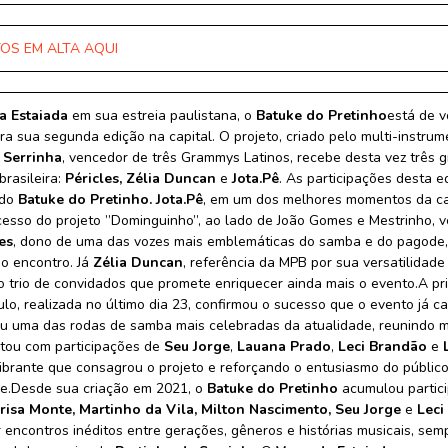
OS EM ALTA AQUI
a Estaiada
em sua estreia paulistana, o
Batuke do Pretinho
está de v
ra sua segunda edição na capital. O projeto, criado pelo multi-instrum
 Serrinha
, vencedor de três Grammys Latinos, recebe desta vez três 
rasileira:
Péricles, Zélia Duncan
e
Jota.Pê
. As participações desta e
 do
Batuke do Pretinho.
Jota.Pê
, em um dos melhores momentos da ca
cesso do projeto ”Dominguinho”, ao lado de João Gomes e Mestrinho, 
es
, dono de uma das vozes mais emblemáticas do samba e do pagode,
ao encontro. Já
Zélia Duncan
, referência da MPB por sua versatilidade
o trio de convidados que promete enriquecer ainda mais o evento.A p
o, realizada no último dia 23, confirmou o sucesso que o evento já ca
ou uma das rodas de samba mais celebradas da atualidade, reunindo mu
tou com participações de
Seu Jorge
,
Lauana Prado
,
Leci Brandão
e
ibrante que consagrou o projeto e reforçando o entusiasmo do públic
de.Desde sua criação em 2021, o
Batuke do Pretinho
acumulou partici
risa Monte, Martinho da Vila, Milton Nascimento, Seu Jorge
e
Leci
 encontros inéditos entre gerações, gêneros e histórias musicais, sem