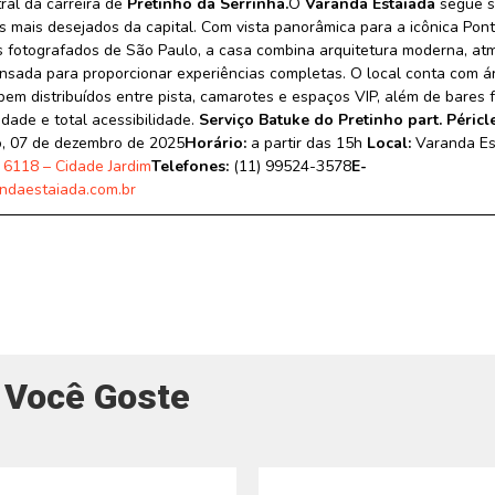
ral da carreira de
Pretinho da Serrinha.
O
Varanda Estaiada
segue s
 mais desejados da capital. Com vista panorâmica para a icônica Pont
 fotografados de São Paulo, a casa combina arquitetura moderna, atm
ensada para proporcionar experiências completas. O local conta com 
 bem distribuídos entre pista, camarotes e espaços VIP, além de bares 
dade e total acessibilidade.
Serviço
Batuke do Pretinho part. Péricl
, 07 de dezembro de 2025
Horário:
a partir das 15h
Local:
Varanda Es
 6118 – Cidade Jardim
Telefones:
(11) 99524-3578
E-
ndaestaiada.com.br
 Você Goste