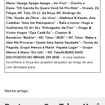
Mais
•⁠ ⁠“Apaga Apaga Apaga – Ao Vivo” – Danilo e
Davi
•⁠ ⁠“Oh Garota Eu Quero Você Só Pra Mim” – Oruam, Zé
Felipe, MC Tuto, DJ LC da Roça, MC Rodrigo do
CN
•⁠ ⁠“Ilusão de Ótica – Ao Vivo” – Matheus & Kauan, Ana
Castela
•⁠ ⁠“Ama Um Maloqueiro” – Rafa e Junior, Hugo e
Guilherme, DJ Ari SL
•⁠ ⁠“Entregador de Flor” – Diego &
Victor Hugo
•⁠ ⁠“Opa Cadê Eu” – Clayton &
Romário
•⁠ ⁠“Barbie” – MC Tuto
•⁠ ⁠“2025” – MC Tuto
•⁠ ⁠“Bebe e
Vem Me Procurar / Quem Ama Sente Saudade” – Turma do
Pagode, Grupo Menos é Mais
•⁠ ⁠“Aquele Lugar” – Grupo
Menos é Mais
•⁠ ⁠“Do Job” – MC Tuto
ÁLBUNS MAIS
ESCUTADOS NO BRASIL EM 2025
– A lista também
reconhece a força dos projetos lançados ao longo do ano,
com destaque para:
Neste artigo: