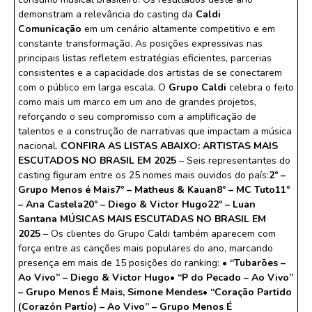
demonstram a relevância do casting da
Caldi
Comunicação
em um cenário altamente competitivo e em
constante transformação. As posições expressivas nas
principais listas refletem estratégias eficientes, parcerias
consistentes e a capacidade dos artistas de se conectarem
com o público em larga escala. O
Grupo Caldi
celebra o feito
como mais um marco em um ano de grandes projetos,
reforçando o seu compromisso com a amplificação de
talentos e a construção de narrativas que impactam a música
nacional.
CONFIRA AS LISTAS ABAIXO:
ARTISTAS MAIS
ESCUTADOS NO BRASIL EM 2025
– Seis representantes do
casting figuram entre os 25 nomes mais ouvidos do país:
2º –
Grupo Menos é Mais
7º – Matheus & Kauan
8º – MC Tuto
11º
– Ana Castela
20º – Diego & Victor Hugo
22º – Luan
Santana
MÚSICAS MAIS ESCUTADAS NO BRASIL EM
2025
– Os clientes do Grupo Caldi também aparecem com
força entre as canções mais populares do ano, marcando
presença em mais de 15 posições do ranking:
•⁠ ⁠“Tubarões –
Ao Vivo” – Diego & Victor Hugo
•⁠ ⁠“P do Pecado – Ao Vivo”
– Grupo Menos É Mais, Simone Mendes
•⁠ ⁠“Coração Partido
(Corazón Partío) – Ao Vivo” – Grupo Menos É