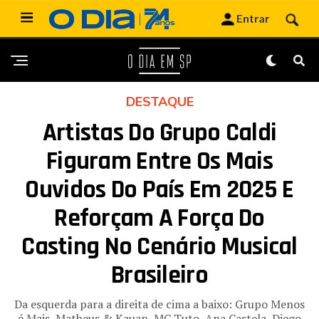
DESTAQUE
Artistas Do Grupo Caldi
Figuram Entre Os Mais
Ouvidos Do País Em 2025 E
Reforçam A Força Do
Casting No Cenário Musical
Brasileiro
Da esquerda para a direita de cima a baixo: Grupo Menos
é Mais, Matheus & Kauan, MC Tuto, Ana Castela, Diego