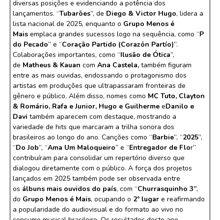
diversas posições e evidenciando a potência dos
lançamentos. “
Tubarões
”, de
Diego & Victor Hugo
, lidera a
lista nacional de 2025, enquanto o
Grupo Menos é
Mais
emplaca grandes sucessos logo na sequência, como “
P
do Pecado
” e “
Coração Partido (Corazón Partío)
”.
Colaborações importantes, como “
Ilusão de Ótica
”,
de
Matheus & Kauan
com
Ana Castela,
também figuram
entre as mais ouvidas, endossando o protagonismo dos
artistas em produções que ultrapassaram fronteiras de
gênero e público. Além disso, nomes como
MC Tuto, Clayton
& Romário, Rafa e Junior, Hugo e Guilherme
e
Danilo e
Davi
também aparecem com destaque, mostrando a
variedade de hits que marcaram a trilha sonora dos
brasileiros ao longo do ano. Canções como “
Barbie
”, “
2025
”,
“
Do Job
”, “
Ama Um Maloqueiro
” e “
Entregador de Flo
r”
contribuíram para consolidar um repertório diverso que
dialogou diretamente com o público. A força dos projetos
lançados em 2025 também pode ser observada entre
os
álbuns mais ouvidos do país
, com “
Churrasquinho 3”
,
do
Grupo Menos é Mais
, ocupando o
2º lugar
e reafirmando
a popularidade do audiovisual e do formato ao vivo no
consumo musical brasileiro. Os resultados deste ano