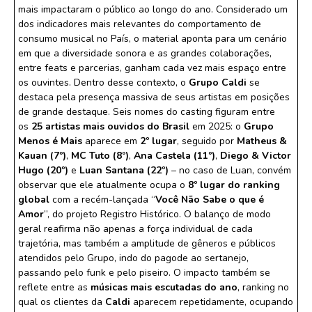
mais impactaram o público ao longo do ano. Considerado um
dos indicadores mais relevantes do comportamento de
consumo musical no País, o material aponta para um cenário
em que a diversidade sonora e as grandes colaborações,
entre feats e parcerias, ganham cada vez mais espaço entre
os ouvintes. Dentro desse contexto, o
Grupo Caldi
se
destaca pela presença massiva de seus artistas em posições
de grande destaque. Seis nomes do casting figuram entre
os
25 artistas mais ouvidos do Brasil
em 2025: o
Grupo
Menos é Mais
aparece em
2º lugar
, seguido por
Matheus &
Kauan (7º)
,
MC Tuto (8º)
,
Ana Castela (11º)
,
Diego & Victor
Hugo (20º)
e
Luan Santana (22º)
– no caso de Luan, convém
observar que ele atualmente ocupa o
8º lugar do ranking
global
com a recém-lançada “
Você Não Sabe o que é
Amor
”, do projeto Registro Histórico. O balanço de modo
geral reafirma não apenas a força individual de cada
trajetória, mas também a amplitude de gêneros e públicos
atendidos pelo Grupo, indo do pagode ao sertanejo,
passando pelo funk e pelo piseiro. O impacto também se
reflete entre as
músicas mais escutadas do ano
, ranking no
qual os clientes da
Caldi
aparecem repetidamente, ocupando