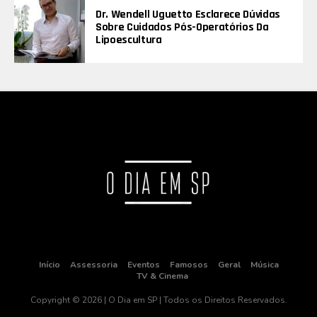
Dr. Wendell Uguetto Esclarece Dúvidas
Sobre Cuidados Pós-Operatórios Da
Lipoescultura
Início
Assessoria
Eventos
Famosos
Geral
Música
TV & Cinema
Copyright © 2026 | O Dia em SP | Todos os Direitos Reservados.