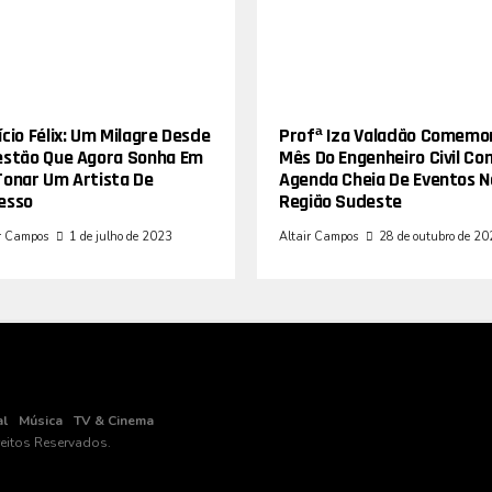
cio Félix: Um Milagre Desde
Profª Iza Valadão Comemo
estão Que Agora Sonha Em
Mês Do Engenheiro Civil Co
Tonar Um Artista De
Agenda Cheia De Eventos N
esso
Região Sudeste
r Campos
1 de julho de 2023
Altair Campos
28 de outubro de 2
al
Música
TV & Cinema
reitos Reservados.