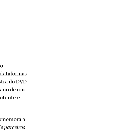
to
plataformas
ostra do DVD
ismo de um
potente e
comemora a
de parceiros