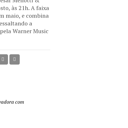
César Menotti &
to, às 21h. A faixa
em maio, e combina
ressaltando a
 pela Warner Music
avadora com