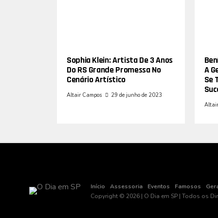
Sophia Klein: Artista De 3 Anos
Bení
Do RS Grande Promessa No
A G
Cenário Artístico
Se 
Suc
Altair Campos
29 de junho de 2023
Altai
Início
Assessoria
Eventos
Famosos
Ger
Copyright © 2026 | O Dia em SP | Todos os Di