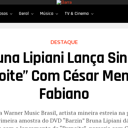
osos
Geral
Música
TV & Cinema
DESTAQUE
una Lipiani Lança Sin
oite” Com César Men
Fabiano
 Warner Music Brasil, artista mineira estreia na
primeira amostra do DVD “Barzin” Bruna Lipiani d