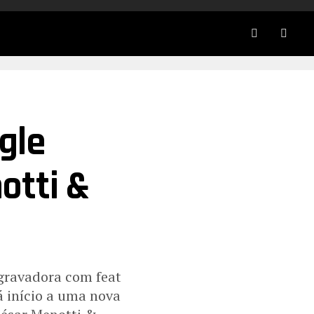
gle
otti &
 gravadora com feat
á início a uma nova