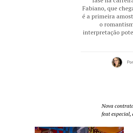
fase na carrei
Fabiano, que chega
é a primeira amos
o romantismo
interpretação pot
Po
Nova contrata
feat especial