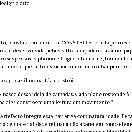
design e arte.
to, a instalação luminosa CONSTELLA, criada pelo escr
ta e desenvolvida pela Scatto Lampadario, assume pape
dro suspensos capturam e fragmentam a luz, formando
inâmica, que se transforma conforme o olhar percorre 
não apenas ilumina. Ela constrói.
asce dessa ideia de camadas. Cada plano responde à 
tos eles constroem uma leitura em movimento.”
 Artefacto integra essa narrativa com naturalidade. Peç
iso e materialidade refinada não aparecem como elem
s como extensão da arquitetura, reforçando a identidad