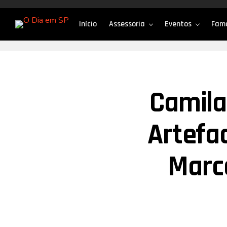
Início
Assessoria
Eventos
Fam
Camila
Artefa
Marc