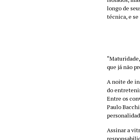
longo de seus
técnica, e s
“Maturidade,
que já não pr
A noite de i
do entretenim
Entre os con
Paulo Bacchi
personalidad
Assinar a vi
responsabili