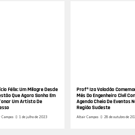
cio Félix: Um Milagre Desde
Profª Iza Valadão Comemo
estão Que Agora Sonha Em
Mês Do Engenheiro Civil Co
Tonar Um Artista De
Agenda Cheia De Eventos N
esso
Região Sudeste
r Campos
1 de julho de 2023
Altair Campos
28 de outubro de 2