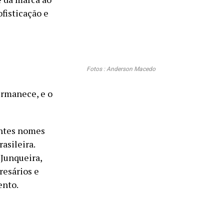
fisticação e
Fotos : Anderson Macedo
ermanece, e o
antes nomes
asileira.
 Junqueira,
resários e
ento.