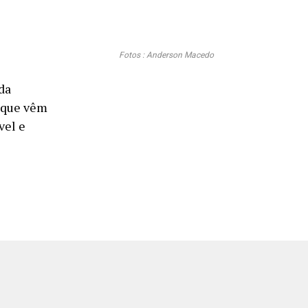
Fotos : Anderson Macedo
da
s que vêm
vel e