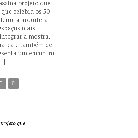
ssina projeto que
 que celebra os 50
eiro, a arquiteta
espaços mais
integrar a mostra,
 marca e também de
resenta um encontro
…]
projeto que