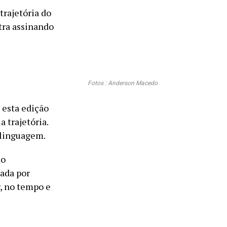
trajetória do
stra assinando
Fotos : Anderson Macedo
 esta edição
 trajetória.
 linguagem.
ão
cada por
, no tempo e