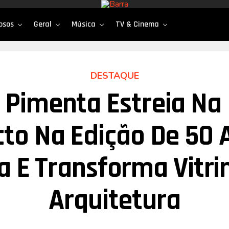
osos
Geral
Música
TV & Cinema
DESTAQUE
 Pimenta Estreia Na
cto Na Edição De 50 
a E Transforma Vitri
Arquitetura