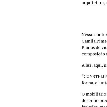
arquitetura, 
Nesse contex
Camila Pimen
Planos de vi
composição d
A luz, aqui, 
“CONSTELLA n
forma, e jun
O mobiliário
desenho prec
isolados, ma