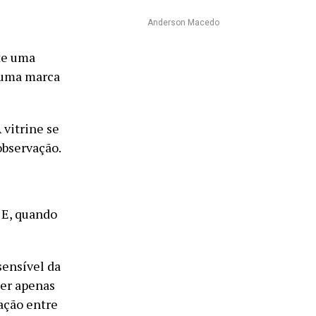
Anderson Macedo
te uma
e uma marca
 vitrine se
observação.
 E, quando
sensível da
ser apenas
ação entre