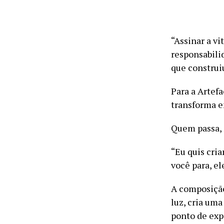
“Assinar a v
responsabili
que construi
Para a Artef
transforma e
Quem passa, 
“Eu quis cri
você para, el
A composição,
luz, cria uma
ponto de exp