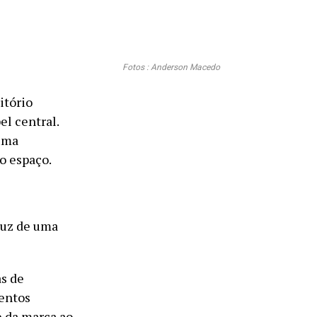
Fotos : Anderson Macedo
itório
l central.
 uma
o espaço.
luz de uma
as de
entos
e da marca ao