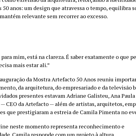
 50 anos: um design que atravessa o tempo, equilibra so
e mantém relevante sem recorrer ao excesso.
 para mim, está na clareza. É saber exatamente o que p
ecisa mais estar ali.”
nauguração da Mostra Artefacto 50 Anos reuniu import
ento, da arquitetura, do empresariado e da televisão br
vidados presentes estavam Adriane Galisteu, Ana Paula
 — CEO da Artefacto — além de artistas, arquitetos, emp
es que prestigiaram a estreia de Camila Pimenta no ev
trine neste momento representa reconhecimento e
dade. Camila responde com um projeto à altura.