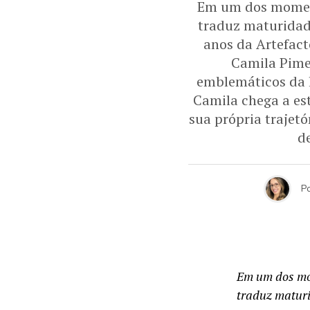
Em um dos moment
traduz maturidade
anos da Artefact
Camila Pime
emblemáticos da l
Camila chega a es
sua própria trajet
d
P
Em um dos mom
traduz maturi