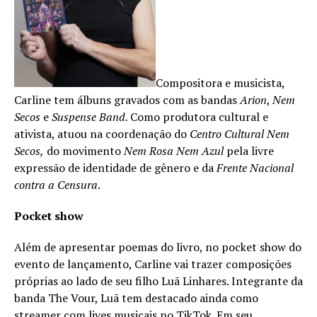
Compositora e musicista,
Carline tem álbuns gravados com as bandas
Arion
,
Nem
Secos
e
Suspense Band.
Como produtora cultural e
ativista, atuou na coordenação do
Centro Cultural Nem
Secos,
do movimento
Nem Rosa Nem Azul
pela livre
expressão de identidade de gênero e da
Frente Nacional
contra a Censura
.
Pocket show
Além de apresentar poemas do livro, no pocket show do
evento de lançamento, Carline vai trazer composições
próprias ao lado de seu filho Luã Linhares. Integrante da
banda The Vour, Luã tem destacado ainda como
streamer com lives musicais no TikTok. Em seu