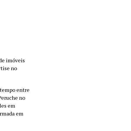
de imóveis
rtise no
 tempo entre
 Peruche no
lles em
firmada em