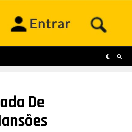
rada De
Mansões