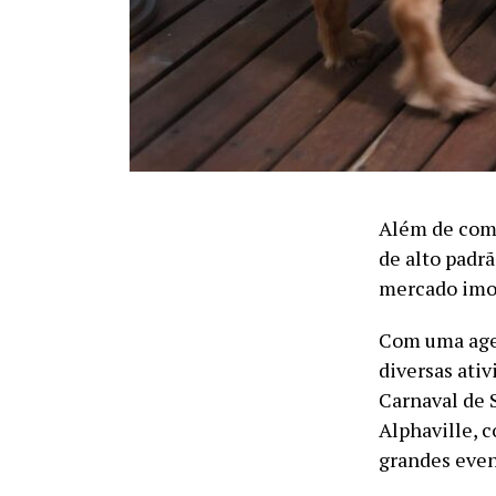
Além de com
de alto padr
mercado imob
Com uma age
diversas ati
Carnaval de 
Alphaville, 
grandes event