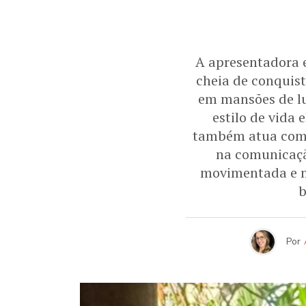
A apresentadora e
cheia de conquis
em mansões de lux
estilo de vida
também atua como 
na comunicaçã
movimentada e mu
b
Por