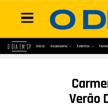
Início
Assessoria
Eventos
Famo
Carmen
Verão 