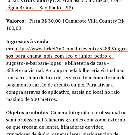
Local:
Villa Country
(
Av. Francisco Matarazzo, 774 –
Á
gua Branca – S
ã
o Paulo – SP
)
Valores:
Pista R$ 30,00 | Camarote Villa Country R$
100,00
Ingressos à venda
em
https://www.ticket360.com.br/evento/32899/ingres
sos-para-chama-nois-com-leo-e-junior-pedro-e-
augusto-e-barbara-lopes
e bilheteria da casa –
Bilheteria virtual: A compra pela bilheteria virtual não
tem acréscimo de taxa de serviço e tem como forma de
pagamento cartão de crédito ou pix. Para ativar a
compra através do aplicativo, esteja no local no raio
máximo de 500 metros.
Objetos proibidos:
Câmera fotográfica profissional ou
semi profissional (câmeras grandes com zoom externo
ou que trocam de lente), filmadoras de vídeo,
gravadores de áudio, canetas laser, qualquer tipo de