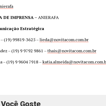
ierafa
A DE IMPRENSA –
ANIERAFA
unicação Estratégica
– (19) 99819-3625 –
lieda@novitacom.com.br
dez – (19) 9 9792 9861 –
thais@novitacom.com.br
a – (19) 9 9604 7918 –
katia.almeida@novitacom.com.b
 Você Goste