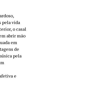
ardoso,
 pela vida
erior, o casal
sem abrir mão
aduada em
ntagens de
música pela
um
fetiva e