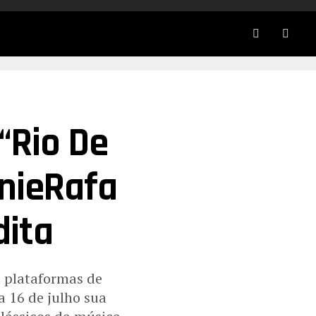
 “Rio De
AnieRafa
ita
 plataformas de
a 16 de julho sua