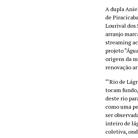
A dupla AnieR
de Piracicaba
Lourival dos
arranjo marc
streaming ac
projeto “Águ
origens da mú
renovação art
“‘Rio de Lág
tocam fundo,
deste rio pa
como uma pe
ser observada
inteiro de l
coletiva, on