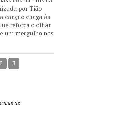
clássicos da música
rnizada por Tião
 a canção chega às
ue reforça o olhar
põe um mergulho nas
ormas de