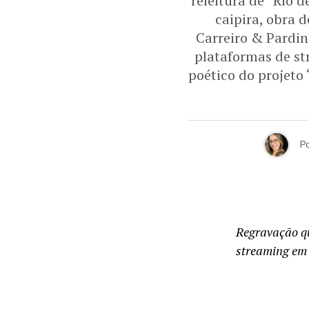
releitura de “Rio 
caipira, obra d
Carreiro & Pardin
plataformas de st
poético do projeto
P
Regravação qu
streaming em 