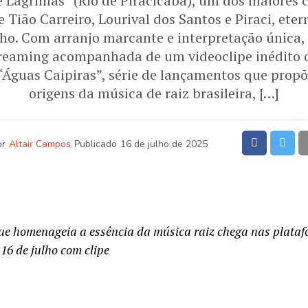
de Lágrimas” (Rio de Piracicaba), um dos maiores 
e Tião Carreiro, Lourival dos Santos e Piraci, ete
ho. Com arranjo marcante e interpretação única,
reaming acompanhada de um videoclipe inédito q
 “Águas Caipiras”, série de lançamentos que pro
origens da música de raiz brasileira, […]
or
Altair Campos
Publicado
16 de julho de 2025
e homenageia a essência da música raiz chega nas plataf
16 de julho com clipe