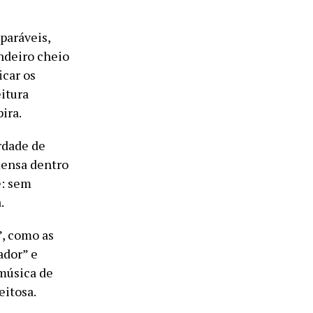
paráveis,
andeiro cheio
icar os
itura
ira.
rdade de
mensa dentro
e: sem
.
”, como as
ador” e
música de
eitosa.