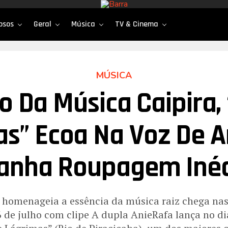
osos
Geral
Música
TV & Cinema
MÚSICA
o Da Música Caipira,
s” Ecoa Na Voz De 
Ganha Roupagem Inéd
 homenageia a essência da música raiz chega nas
de julho com clipe A dupla AnieRafa lança no di