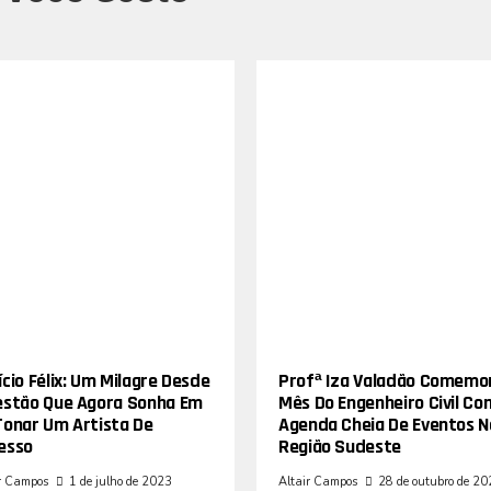
cio Félix: Um Milagre Desde
Profª Iza Valadão Comemo
estão Que Agora Sonha Em
Mês Do Engenheiro Civil Co
Tonar Um Artista De
Agenda Cheia De Eventos N
esso
Região Sudeste
r Campos
1 de julho de 2023
Altair Campos
28 de outubro de 2