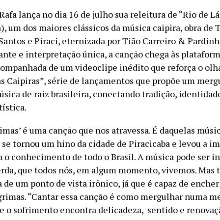
afa lança no dia 16 de julho sua releitura de “Rio de L
), um dos maiores clássicos da música caipira, obra de T
 Santos e Piraci, eternizada por Tião Carreiro & Pardin
ante e interpretação única, a canção chega às platafor
ompanhada de um videoclipe inédito que reforça o olha
as Caipiras”, série de lançamentos que propõe um merg
sica de raiz brasileira, conectando tradição, identidad
ística.
rimas’ é uma canção que nos atravessa. É daquelas músi
 se tornou um hino da cidade de Piracicaba e levou a i
ra o conhecimento de todo o Brasil. A música pode ser i
rda, que todos nós, em algum momento, vivemos. Mas
 de um ponto de vista irônico, já que é capaz de encher
ágrimas. “Cantar essa canção é como mergulhar numa 
de o sofrimento encontra delicadeza, sentido e renovaçã