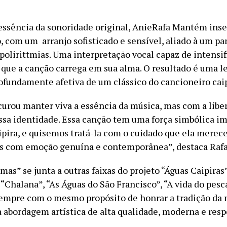
ssência da sonoridade original, AnieRafa Mantém inse
o, com um arranjo sofisticado e sensível, aliado à um p
polirittmias. Uma interpretação vocal capaz de intensif
que a canção carrega em sua alma. O resultado é uma le
rofundamente afetiva de um clássico do cancioneiro caip
curou manter viva a essência da música, mas com a libe
ssa identidade. Essa canção tem uma força simbólica i
ipira, e quisemos tratá-la com o cuidado que ela merec
s com emoção genuína e contemporânea”, destaca Rafa
mas” se junta a outras faixas do projeto “Águas Caipiras
 “Chalana”, “As Águas do São Francisco”, “A vida do pesc
empre com o mesmo propósito de honrar a tradição da 
 abordagem artística de alta qualidade, moderna e resp