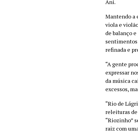
Ani.
Mantendo a e
viola e violã
de balanço e 
sentimentos 
refinada e p
“A gente pro
expressar no
da música ca
excessos, ma
“Rio de Lágri
releituras de
“Riozinho” s
raiz com uma