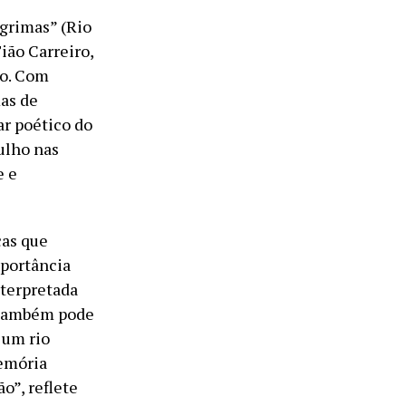
ágrimas” (Rio
ião Carreiro,
ho. Com
mas de
r poético do
ulho nas
e e
cas que
mportância
nterpretada
 também pode
 um rio
memória
o”, reflete