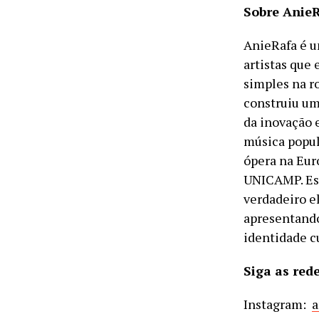
Sobre AnieR
AnieRafa é u
artistas que 
simples na ro
construiu uma
da inovação 
música popul
ópera na Eur
UNICAMP. Ess
verdadeiro e
apresentando
identidade cu
Siga as red
Instagram:
a