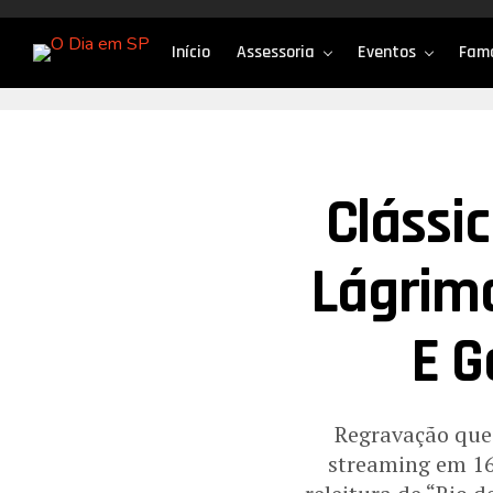
Início
Assessoria
Eventos
Fam
Clássic
Lágrima
E 
Regravação que
streaming em 16 