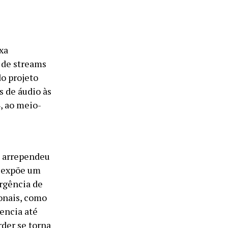
xa
 de streams
do projeto
s de áudio às
, ao meio-
e arrependeu
a expõe um
urgência de
ionais, como
dencia até
der se torna