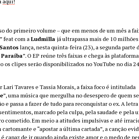
a
aqui!
so do primeiro volume – que em menos de um mês a fai
” feat com a
Ludmilla
já ultrapassa mais de 10 milhões
Santos
lança, nesta quinta-feira (23), a segunda parte 
 Paraíba
”. O EP reúne três faixas e chega às plataforma
o os clipes serão disponibilizados no YouTube no dia 24
Lari Tavares e Tassia Morais, a faixa foco é intitulada
e
”, uma música que mergulha no desespero de quem s
o e passa a fazer de tudo para reconquistar o ex. A letr
 sentimentos, marcado pela culpa, pela saudade e pela 
rro cometido. Em meio a atitudes impulsivas e até irrac
m cartomante e “apostar a última cartada”, a canção evi
é capaz de ir quando ainda existe amor e o medo de per