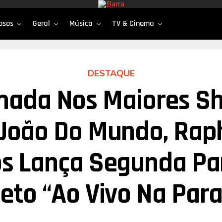
osos
Geral
Música
TV & Cinema
DESTAQUE
mada Nos Maiores S
João Do Mundo, Rap
s Lança Segunda Pa
jeto “Ao Vivo Na Para