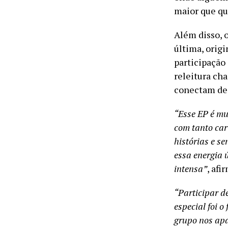
maior que qu
Além disso, o
última, orig
participação
releitura ch
conectam de 
“Esse EP é mu
com tanto car
histórias e se
essa energia 
intensa”
, afi
“Participar d
especial foi 
grupo nos apa