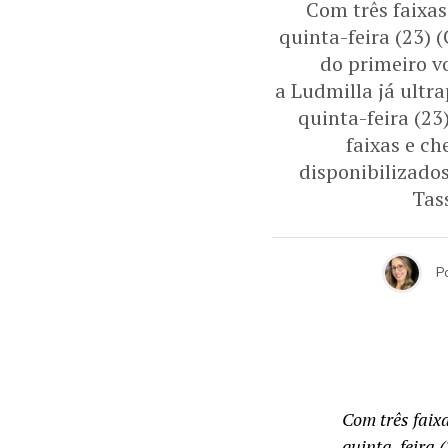
Com três faixas
quinta-feira (23) 
do primeiro v
a Ludmilla já ultr
quinta-feira (23
faixas e ch
disponibilizado
Tass
P
Com três faix
quinta-feira (