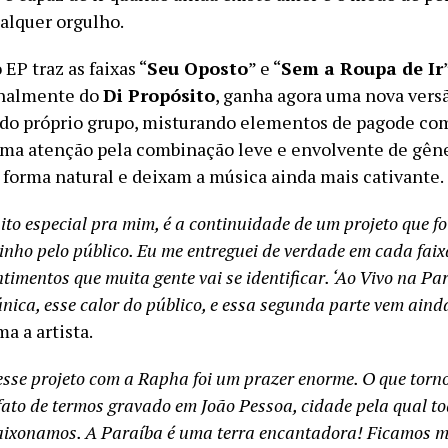
alquer orgulho.
 EP traz as faixas “
Seu Oposto
” e “
Sem a Roupa de Ir
inalmente do
Di Propósito
, ganha agora uma nova vers
 do próprio grupo, misturando elementos de pagode com
ama atenção pela combinação leve e envolvente de gêne
forma natural e deixam a música ainda mais cativante.
ito especial pra mim, é a continuidade de um projeto que fo
inho pelo público. Eu me entreguei de verdade em cada faix
ntimentos que muita gente vai se identificar. ‘Ao Vivo na Pa
única, esse calor do público, e essa segunda parte vem aind
rma a artista.
esse projeto com a Rapha foi um prazer enorme. O que tor
o fato de termos gravado em João Pessoa, cidade pela qual t
ixonamos. A Paraíba é uma terra encantadora! Ficamos mu