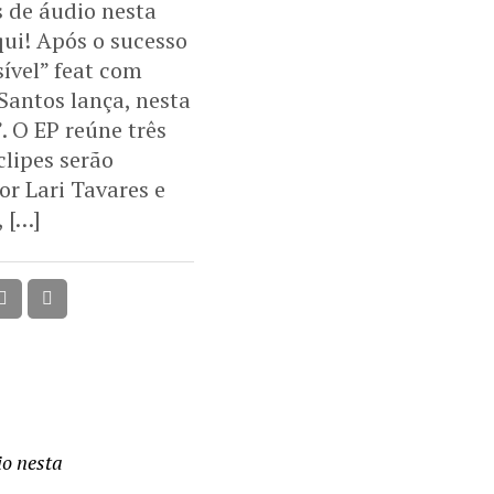
s de áudio nesta
qui! Após o sucesso
ível” feat com
Santos lança, nesta
. O EP reúne três
clipes serão
r Lari Tavares e
, […]
io nesta