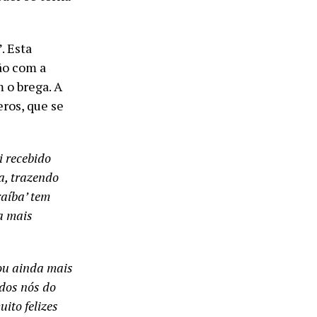
”. Esta
ão com a
 o brega. A
ros, que se
i recebido
a, trazendo
raíba’ tem
a mais
nou ainda mais
odos nós do
ito felizes