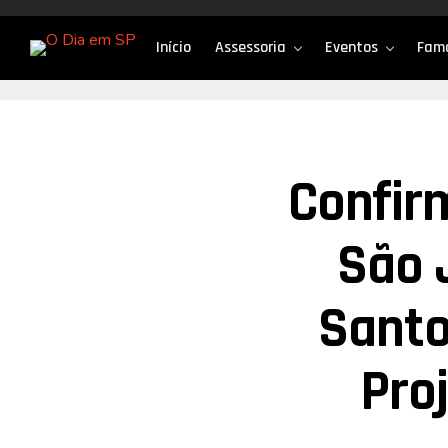
Início
Assessoria
Eventos
Fam
Confir
São 
Santo
Pro