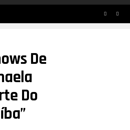
hows De
haela
rte Do
íba”