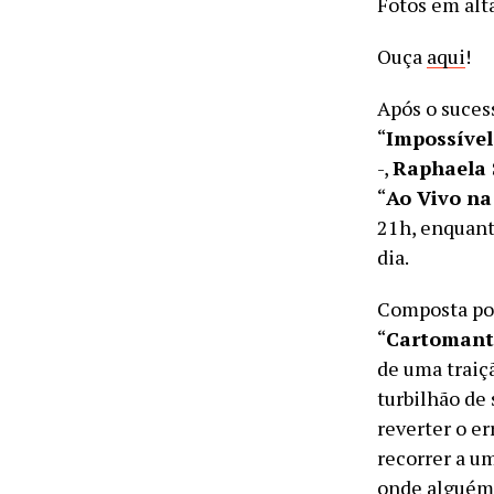
Fotos em alt
Ouça
aqui
!
Após o suces
“
Impossível
-,
Raphaela 
“
Ao Vivo na
21h, enquant
dia.
Composta por 
“
Cartomant
de uma traiçã
turbilhão de
reverter o e
recorrer a u
onde alguém 