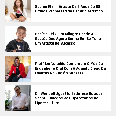
Sophia Klein: Artista De 3 Anos Do RS
Grande Promessa No Cenário Artístico
Benício Félix: Um Milagre Desde A
Gestão Que Agora Sonha Em Se Tonar
Um Artista De Sucesso
Profª Iza Valadão Comemora O Mês Do
Engenheiro Civil Com A Agenda Cheia De
Eventos Na Região Sudeste
Dr. Wendell Uguetto Esclarece Dúvidas
Sobre Cuidados Pós-Operatórios Da
Lipoescultura