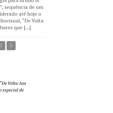
lgia para Bruno &
I”, sequência de um
iderado até hoje o
iovisual, “De Volta
 bares que […]
 “De Volta Aos
o especial de