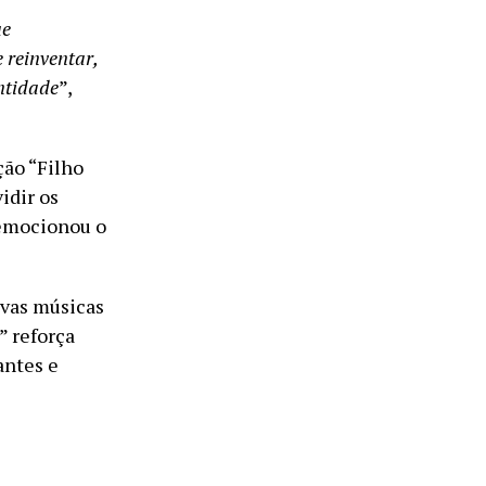
ue
 reinventar,
ntidade
”,
ão “Filho
idir os
 emocionou o
ovas músicas
” reforça
ntes e