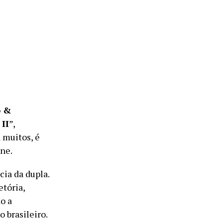
o &
 II
”,
 muitos, é
ne.
cia da dupla.
tória,
o a
 brasileiro.