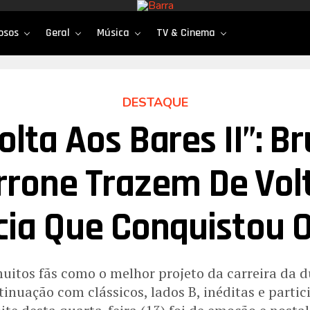
osos
Geral
Música
TV & Cinema
DESTAQUE
olta Aos Bares II”: B
rone Trazem De Vol
ia Que Conquistou O
itos fãs como o melhor projeto da carreira da d
inuação com clássicos, lados B, inéditas e partic