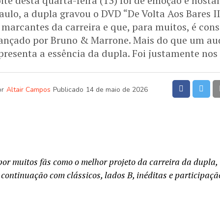
ite desta quarta-feira (13) foi de emoção e nosta
ulo, a dupla gravou o DVD “De Volta Aos Bares I
 marcantes da carreira e que, para muitos, é cons
lançado por Bruno & Marrone. Mais do que um aud
presenta a essência da dupla. Foi justamente nos
or
Altair Campos
Publicado
14 de maio de 2026
or muitos fãs como o melhor projeto da carreira da dupla,
continuação com clássicos, lados B, inéditas e participaçã