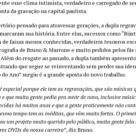
ente esse clima intimista, verdadeiro e carregado de s
nta da gravação na capital paulista.
tório pensado para atravessar gerações, a dupla regra
marcaram sua história. Entre elas, sucessos como “Bijut
m de faixas menos conhecidas, verdadeiros tesouros es
scografia de Bruno & Marrone e muito pedidos pelos fãs
 Além do resgate ao passado, a dupla também apresent
strando que segue se reinventando sem perder sua iden
 do Ano” surgiu é a grande aposta do novo trabalho.
 é especial porque ele tem as regravações, que são música
a e que muita gente pedia pra ouvir de novo, inclusive músi
cidas há muitos anos e que a gente praticamente não can
esmo tempo tem as inéditas, que vêm muito fortes. O primei
ou um projeto muito querido pelo público, muita gente fala 
res DVDs da nossa carreira
”, diz Bruno.