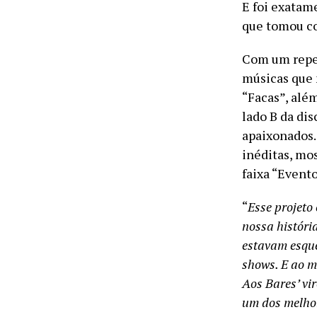
E foi exatam
que tomou co
Com um reper
músicas que 
“Facas”, alé
lado B da di
apaixonados.
inéditas, mo
faixa “Evento
“
Esse projeto
nossa históri
estavam esque
shows. E ao m
Aos Bares’ vir
um dos melho