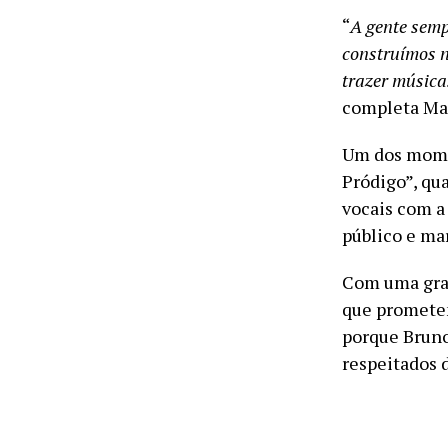
“
A gente semp
construímos n
trazer música
completa Ma
Um dos momen
Pródigo”, qua
vocais com a
público e ma
Com uma grav
que prometem
porque Brun
respeitados d