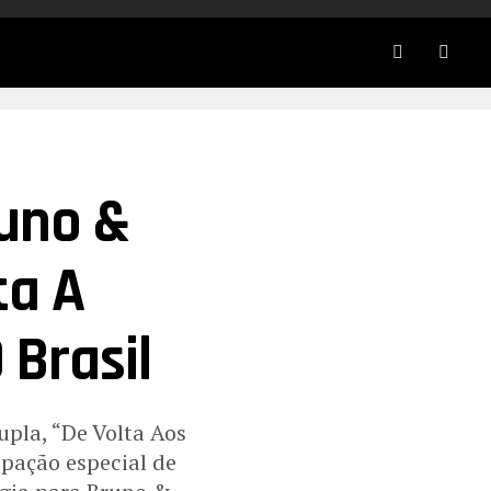
runo &
ta A
 Brasil
upla, “De Volta Aos
ipação especial de