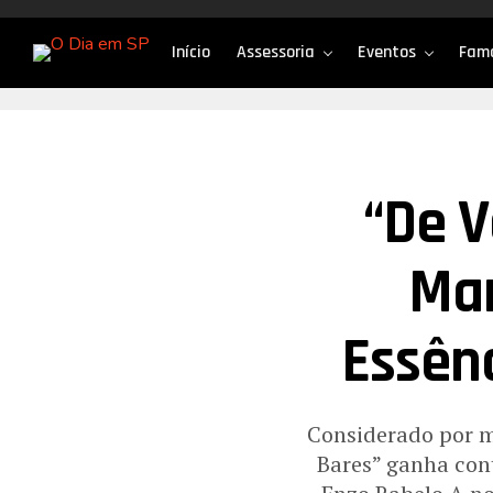
Início
Assessoria
Eventos
Fam
“De V
Mar
Essênc
Considerado por mu
Bares” ganha cont