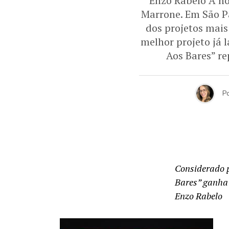
Enzo Rabelo A no
Marrone. Em São Pa
dos projetos mais
melhor projeto já 
Aos Bares” re
P
Considerado p
Bares” ganha 
Enzo Rabelo