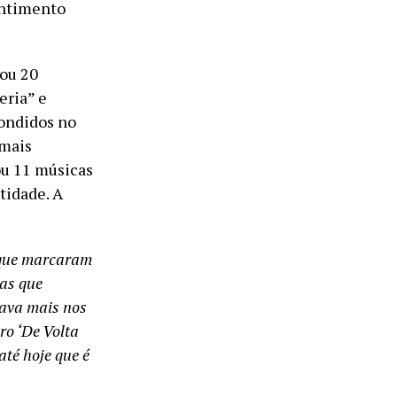
entimento
vou 20
eria” e
condidos no
 mais
ou 11 músicas
tidade. A
s que marcaram
cas que
tava mais nos
ro ‘De Volta
até hoje que é