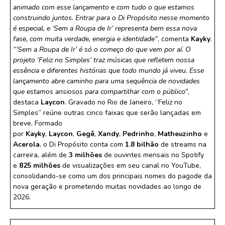
animado com esse lançamento e com tudo o que estamos
construindo juntos. Entrar para o Di Propósito nesse momento
é especial, e ‘Sem a Roupa de Ir’ representa bem essa nova
fase, com muita verdade, energia e identidade”
, comenta
Kayky
.
“‘Sem a Roupa de Ir’ é só o começo do que vem por aí. O
projeto ‘Feliz no Simples’ traz músicas que refletem nossa
essência e diferentes histórias que todo mundo já viveu. Esse
lançamento abre caminho para uma sequência de novidades
que estamos ansiosos para compartilhar com o público”
,
destaca
Laycon
. Gravado no Rio de Janeiro, “Feliz no
Simples” reúne outras cinco faixas que serão lançadas em
breve. Formado
por
Kayky
,
Laycon
,
Gegê
,
Xandy
,
Pedrinho
,
Matheuzinho
e
Acerola
, o Di Propósito conta com
1.8 bilhão
de streams na
carreira, além de
3 milhões
de ouvintes mensais no Spotify
e
825 milhões
de visualizações em seu canal no YouTube,
consolidando-se como um dos principais nomes do pagode da
nova geração e prometendo muitas novidades ao longo de
2026.