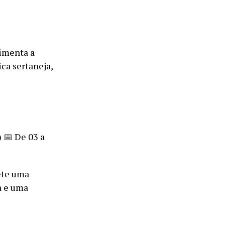
vimenta a
ca sertaneja,
) 📅 De 03 a
ete uma
a e uma