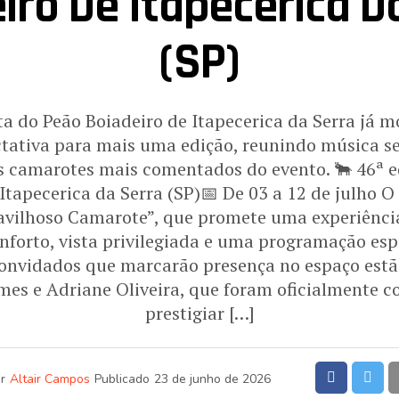
iro De Itapecerica D
(SP)
ta do Peão Boiadeiro de Itapecerica da Serra já 
ativa para mais uma edição, reunindo música se
s camarotes mais comentados do evento. 🐂 46ª e
Itapecerica da Serra (SP)📅 De 03 a 12 de julho O
avilhoso Camarote”, que promete uma experiênci
nforto, vista privilegiada e uma programação esp
convidados que marcarão presença no espaço est
mes e Adriane Oliveira, que foram oficialmente 
prestigiar […]
r
Altair Campos
Publicado
23 de junho de 2026