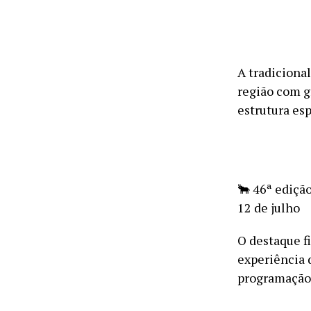
A tradiciona
região com g
estrutura es
🐂 46ª edição
12 de julho
O destaque f
experiência d
programação 