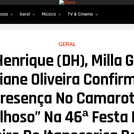
osos
Geral
Música
TV & Cinema
GERAL
enrique (DH), Milla
iane Oliveira Confi
resença No Camaro
lhoso” Na 46ª Festa