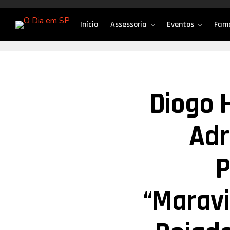
Início
Assessoria
Eventos
Fam
Diogo H
Adr
P
“Maravi