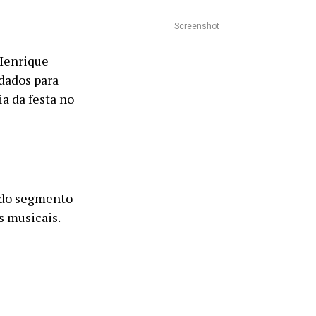
Screenshot
Henrique
dados para
ia da festa no
 do segmento
s musicais.