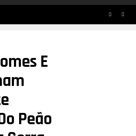
 Gomes E
rmam
te
 Do Peão