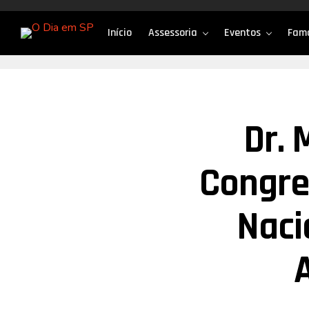
Início
Assessoria
Eventos
Fam
Dr. 
Congre
Naci