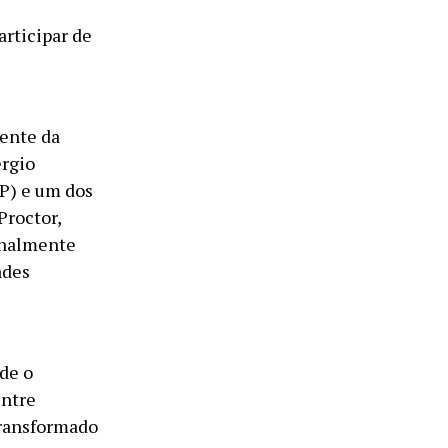
rticipar de
dente da
érgio
SP) e um dos
Proctor,
onalmente
ades
de o
entre
 transformado