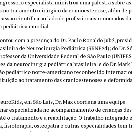
ngresso, o especialista ministrou uma palestra sobre as
 no tratamento cirúrgico da cranioestenose, além de pa
cussão científica ao lado de profissionais renomados da
a pediátrica mundial.
ontou com a presença do Dr. Paulo Ronaldo Jubé, presi
asileira de Neurocirurgia Pediátrica (SBNPed); do Dr. S
professor da Universidade Federal de São Paulo (UNIFE
 da neurocirurgia pediátrica brasileira; e do Dr. Mark 
ão pediátrico norte-americano reconhecido internaci
ribuição ao tratamento das cranioestenoses e deformid
NeuroKids, em São Luís, Dr. Max coordena uma equipe
inar especializada no acompanhamento de crianças des
té o tratamento e a reabilitação. O trabalho integrado 
, fisioterapia, osteopatia e outras especialidades tem