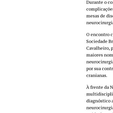
Durante o co
complicações
mesas de dis
neurocirurgi
O encontro c
Sociedade Br
Cavalheiro, 
maiores nomes
neurocirurgi
por sua cont
cranianas.
À frente da 
multidiscipl
diagnóstico a
neurocirurgia