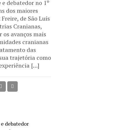
 e debatedor no 1º
ns dos maiores
Freire, de São Luís
trias Cranianas,
ir os avanços mais
midades cranianas
ratamento das
sua trajetória como
experiência […]
 e debatedor