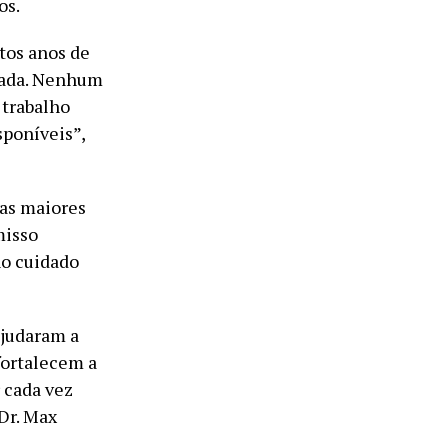
os.
tos anos de
tada. Nenhum
 trabalho
sponíveis”,
das maiores
misso
no cuidado
ajudaram a
fortalecem a
 cada vez
Dr. Max