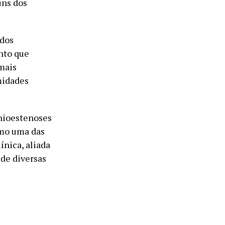
uns dos
 dos
nto que
 mais
midades
nioestenoses
omo uma das
ínica, aliada
 de diversas