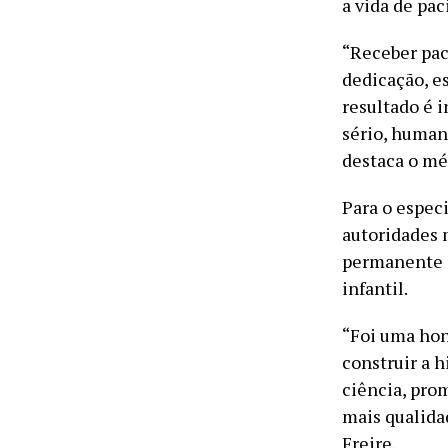
a vida de pac
“Receber pac
dedicação, e
resultado é i
sério, human
destaca o mé
Para o espec
autoridades 
permanente c
infantil.
“Foi uma hon
construir a h
ciência, pro
mais qualida
Freire.