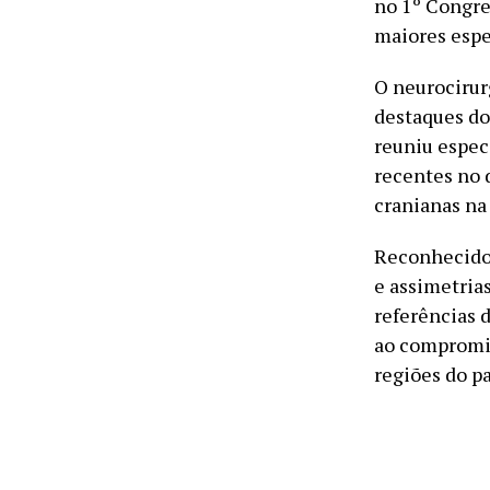
no 1º Congre
maiores espe
O neurocirurg
destaques do
reuniu especi
recentes no
cranianas na 
Reconhecido 
e assimetria
referências d
ao compromis
regiões do p