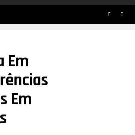
ca Em
rências
is Em
s