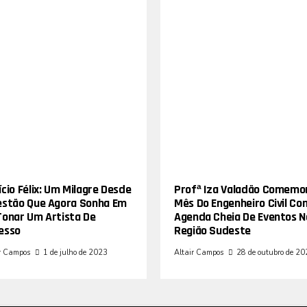
cio Félix: Um Milagre Desde
Profª Iza Valadão Comemo
estão Que Agora Sonha Em
Mês Do Engenheiro Civil Co
Tonar Um Artista De
Agenda Cheia De Eventos N
esso
Região Sudeste
r Campos
1 de julho de 2023
Altair Campos
28 de outubro de 2