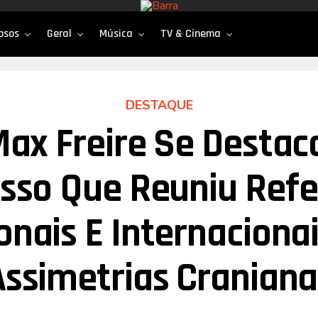
osos
Geral
Música
TV & Cinema
DESTAQUE
Max Freire Se Desta
sso Que Reuniu Refe
onais E Internaciona
Assimetrias Craniana