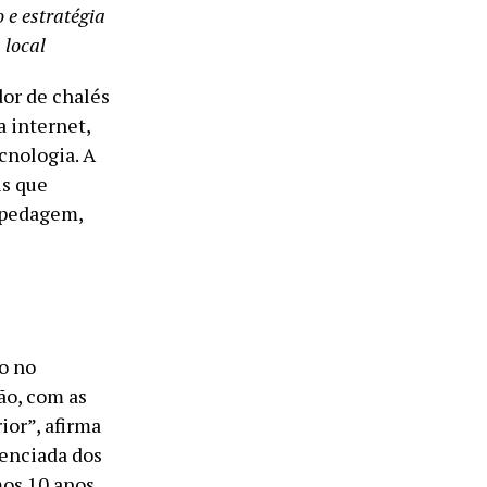
 e estratégia
 local
dor de chalés
a internet,
cnologia. A
is que
spedagem,
o no
ão, com as
ior”, afirma
renciada dos
mos 10 anos