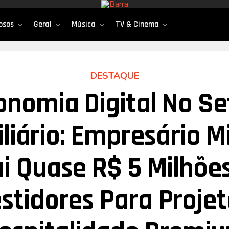
osos
Geral
Música
TV & Cinema
DESTAQUE
onomia Digital No Se
liário: Empresário M
ai Quase R$ 5 Milhõe
stidores Para Proje