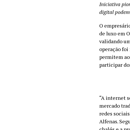
Iniciativa pio
digital podem
O empresário
de luxo em O
validando um
operação foi 
permitem ao 
participar do
“A internet 
mercado trad
redes sociais
Alfenas. Segu
chalés e a p