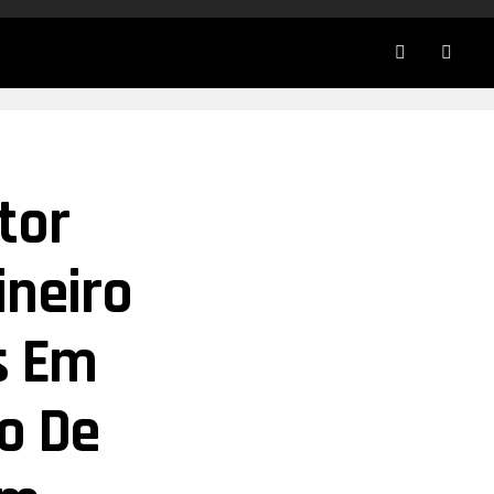
tor
ineiro
s Em
to De