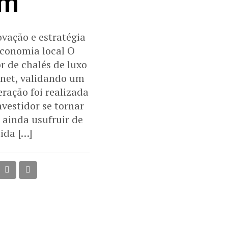
um
ovação e estratégia
economia local O
r de chalés de luxo
rnet, validando um
ração foi realizada
vestidor se tornar
 ainda usufruir de
nida […]