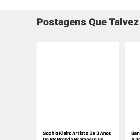
Postagens Que Talvez
Sophia Klein: Artista De 3 Anos
Bení
Do RS Grande Promessa No
A G