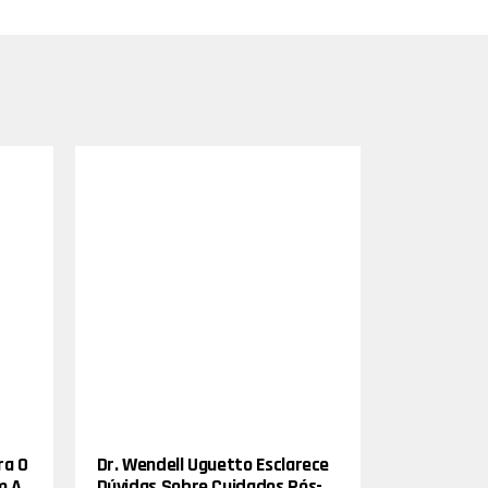
ra O
Dr. Wendell Uguetto Esclarece
m A
Dúvidas Sobre Cuidados Pós-