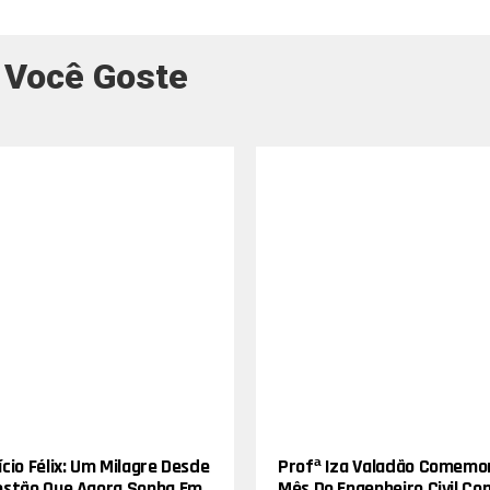
 Você Goste
cio Félix: Um Milagre Desde
Profª Iza Valadão Comemo
estão Que Agora Sonha Em
Mês Do Engenheiro Civil Co