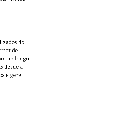
dizados do
ernet de
re no longo
s desde a
os e gere