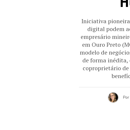
H
Iniciativa pioneir
digital podem a
empresário mineiro
em Ouro Preto (MG
modelo de negócios
de forma inédita,
coproprietário de
benefíc
Por