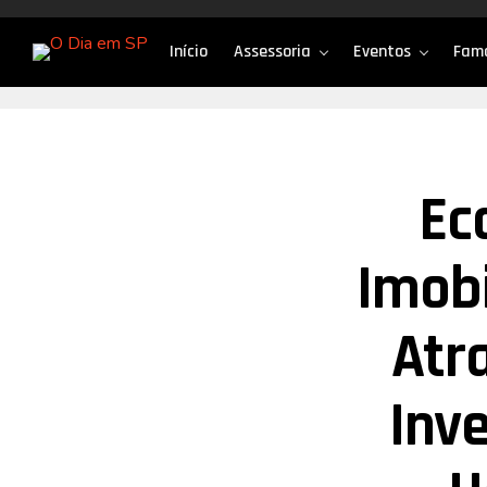
Início
Assessoria
Eventos
Fam
Ec
Imobi
Atr
Inve