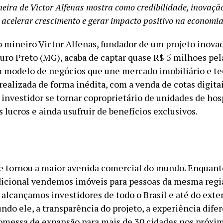
neira de Victor Alfenas mostra como credibilidade, inovação
 acelerar crescimento e gerar impacto positivo na economia
 mineiro Victor Alfenas, fundador de um projeto inova
uro Preto (MG), acaba de captar quase R$ 5 milhões pel
 modelo de negócios que une mercado imobiliário e te
realizada de forma inédita, com a venda de cotas digita
investidor se tornar coproprietário de unidades de ho
s lucros e ainda usufruir de benefícios exclusivos.
se tornou a maior avenida comercial do mundo. Enquant
icional vendemos imóveis para pessoas da mesma regi
 alcançamos investidores de todo o Brasil e até do exter
ndo ele, a transparência do projeto, a experiência dife
romessa de expansão para mais de 30 cidades nos próxi