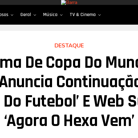
osos
Geral
Música
TV & Cinema
DESTAQUE
ima De Copa Do Mun
Anuncia Continuação
s Do Futebol’ E Web S
‘Agora O Hexa Vem’