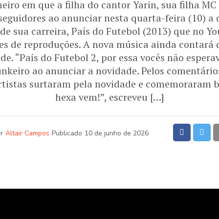
meiro em que a filha do cantor Yarin, sua filha MC
seguidores ao anunciar nesta quarta-feira (10) a
 de sua carreira, País do Futebol (2013) que no 
es de reproduções. A nova música ainda contará 
e. “País do Futebol 2, por essa vocês não esperav
keiro ao anunciar a novidade. Pelos comentário
rtistas surtaram pela novidade e comemoraram b
hexa vem!”, escreveu […]
r
Altair Campos
Publicado
10 de junho de 2026
o primeiro em que a filha do cantor Yarin, sua filha
 33 anos, surpreendeu seus seguidores ao anunciar nes