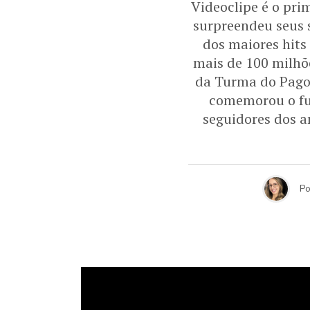
Videoclipe é o pri
surpreendeu seus 
dos maiores hits
mais de 100 milhõ
da Turma do Pagod
comemorou o fun
seguidores dos a
Po
Videoclipe é 
MC Guimê, de