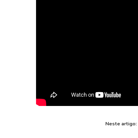
Emicida na p
de futebol a
Mais uma vez
lançamento c
Neymar? Agor
Neste artigo: