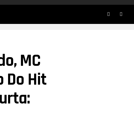
do, MC
 Do Hit
urta: