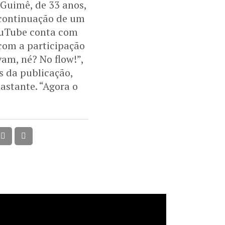
 Guimê, de 33 anos,
 continuação de um
YouTube conta com
com a participação
am, né? No flow!”,
s da publicação,
astante. “Agora o
ta quarta-