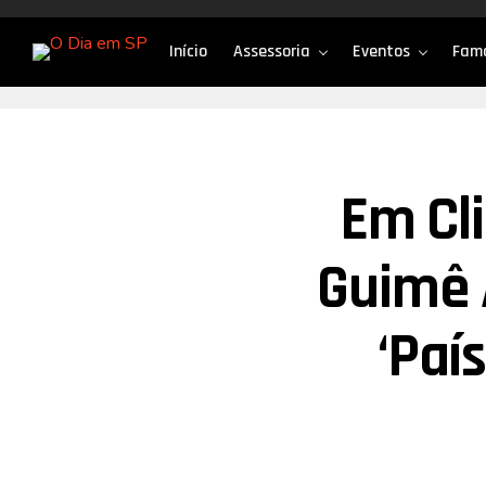
Início
Assessoria
Eventos
Fam
Em Cl
Guimê 
‘Paí