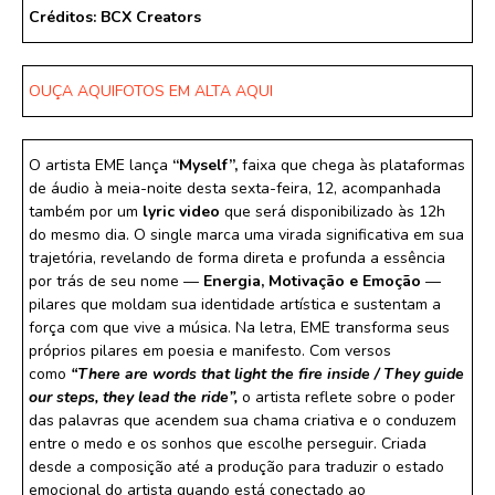
Créditos: BCX Creators
OUÇA AQUI
FOTOS EM ALTA AQUI
O artista EME lança
“Myself”,
faixa que chega às plataformas
de áudio à meia-noite desta sexta-feira, 12, acompanhada
também por um
lyric video
que será disponibilizado às 12h
do mesmo dia. O single marca uma virada significativa em sua
trajetória, revelando de forma direta e profunda a essência
por trás de seu nome —
Energia, Motivação e Emoção
—
pilares que moldam sua identidade artística e sustentam a
força com que vive a música. Na letra, EME transforma seus
próprios pilares em poesia e manifesto. Com versos
como
“There are words that light the fire inside / They guide
our steps, they lead the ride”,
o artista reflete sobre o poder
das palavras que acendem sua chama criativa e o conduzem
entre o medo e os sonhos que escolhe perseguir. Criada
desde a composição até a produção para traduzir o estado
emocional do artista quando está conectado ao