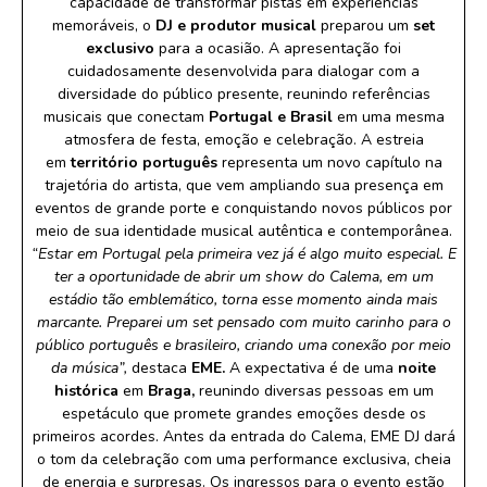
capacidade de transformar pistas em experiências
memoráveis, o
DJ e produtor musical
preparou um
set
exclusivo
para a ocasião. A apresentação foi
cuidadosamente desenvolvida para dialogar com a
diversidade do público presente, reunindo referências
musicais que conectam
Portugal e Brasil
em uma mesma
atmosfera de festa, emoção e celebração. A estreia
em
território português
representa um novo capítulo na
trajetória do artista, que vem ampliando sua presença em
eventos de grande porte e conquistando novos públicos por
meio de sua identidade musical autêntica e contemporânea.
“Estar em Portugal pela primeira vez já é algo muito especial. E
ter a oportunidade de abrir um show do Calema, em um
estádio tão emblemático, torna esse momento ainda mais
marcante. Preparei um set pensado com muito carinho para o
público português e brasileiro, criando uma conexão por meio
da música”,
destaca
EME.
A expectativa é de uma
noite
histórica
em
Braga,
reunindo diversas pessoas em um
espetáculo que promete grandes emoções desde os
primeiros acordes. Antes da entrada do Calema, EME DJ dará
o tom da celebração com uma performance exclusiva, cheia
de energia e surpresas. Os ingressos para o evento estão