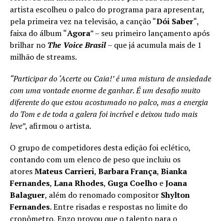
artista escolheu o palco do programa para apresentar,
pela primeira vez na televisão, a canção “
Dói Saber
“,
faixa do álbum “
Agora
” – seu primeiro lançamento após
brilhar no
The Voice Brasil
– que já acumula mais de 1
milhão de streams.
“Participar do ‘Acerte ou Caia!’ é uma mistura de ansiedade
com uma vontade enorme de ganhar. É um desafio muito
diferente do que estou acostumado no palco, mas a energia
do Tom e de toda a galera foi incrível e deixou tudo mais
leve”
, afirmou o artista.
O grupo de competidores desta edição foi eclético,
contando com um elenco de peso que incluiu os
atores
Mateus Carrieri
,
Barbara França
,
Bianka
Fernandes
,
Lana Rhodes
,
Guga Coelho
e
Joana
Balaguer
, além do renomado compositor
Shylton
Fernandes
. Entre risadas e respostas no limite do
cronômetro, Enzo provou que o talento para o