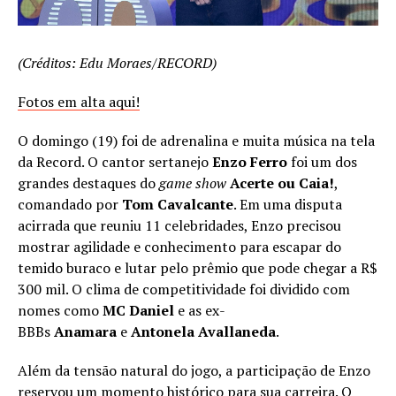
(Créditos: Edu Moraes/RECORD)
Fotos em alta aqui!
O domingo (19) foi de adrenalina e muita música na tela
da Record. O cantor sertanejo
Enzo Ferro
foi um dos
grandes destaques do
game show
Acerte ou Caia!
,
comandado por
Tom Cavalcante
. Em uma disputa
acirrada que reuniu 11 celebridades, Enzo precisou
mostrar agilidade e conhecimento para escapar do
temido buraco e lutar pelo prêmio que pode chegar a R$
300 mil. O clima de competitividade foi dividido com
nomes como
MC Daniel
e as ex-
BBBs
Anamara
e
Antonela Avallaneda
.
Além da tensão natural do jogo, a participação de Enzo
reservou um momento histórico para sua carreira. O