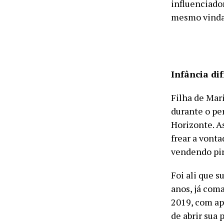
influenciado
mesmo vinda
Infância di
Filha de Mar
durante o pe
Horizonte. A
frear a vonta
vendendo piru
Foi ali que 
anos, já coma
2019, com ap
de abrir sua 