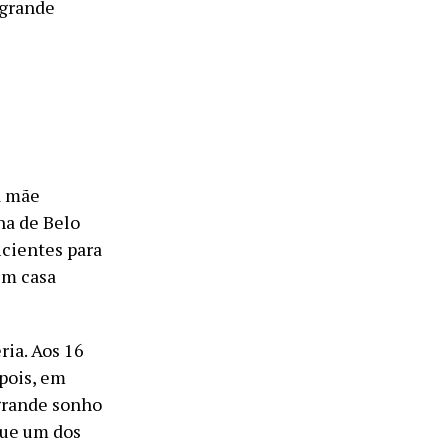
 grande
a mãe
na de Belo
icientes para
 em casa
ria. Aos 16
epois, em
 grande sonho
 que um dos