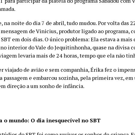
BT para participar da plateia do programa Sabadou com V
amada.
, na noite do dia 7 de abril, tudo mudou. Por volta das 2
mensagem de Vinicius, produtor ligado ao programa, 
o SBT em dois dias. O único problema: Ela estava a mais
 no interior do Vale do Jequitinhonha, quase na divisa c
 viagem levaria mais de 24 horas, tempo que ela não tin
r viajado de avião e sem companhia, Érika fez o impen
passagem e embarcou sozinha, pela primeira vez, em
m direção a um sonho de infância.
a o mundo: O dia inesquecível no SBT
stúdios do SBT foi como reviver os sonhos de criança.