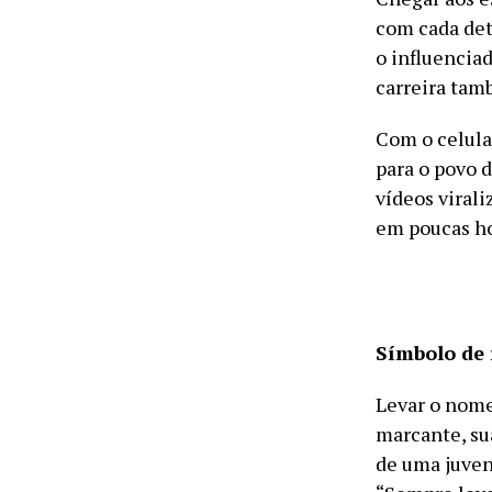
com cada det
o influencia
carreira tam
Com o celula
para o povo d
vídeos viral
em poucas ho
Símbolo de 
Levar o nome
marcante, su
de uma juven