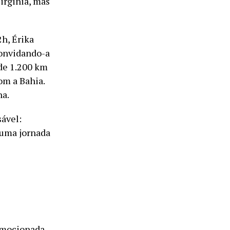
irginia, mas
2h, Érika
convidando-a
 de 1.200 km
om a Bahia.
ha.
sável:
 uma jornada
 Emocionada