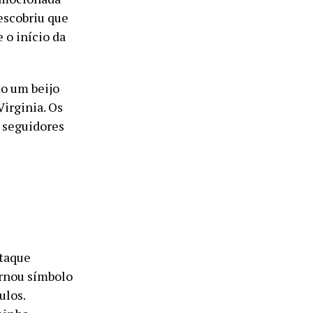
escobriu que
 o início da
do um beijo
Virginia. Os
s seguidores
otaque
ornou símbolo
ulos.