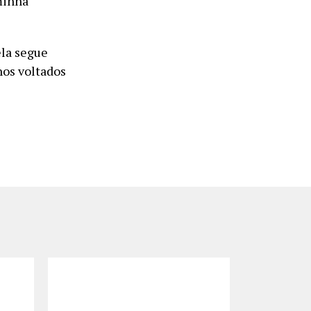
minha
ela segue
hos voltados