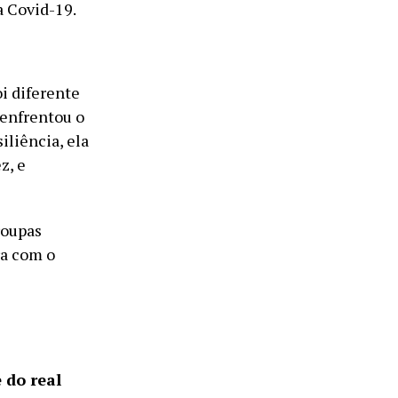
a Covid-19.
oi diferente
 enfrentou o
iliência, ela
z, e
roupas
a com o
 do real