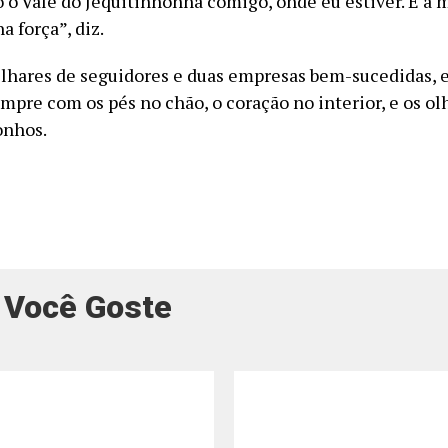
 o Vale do Jequitinhonha comigo, onde eu estiver. É a 
 força”, diz.
lhares de seguidores e duas empresas bem-sucedidas, 
mpre com os pés no chão, o coração no interior, e os ol
onhos.
 Você Goste