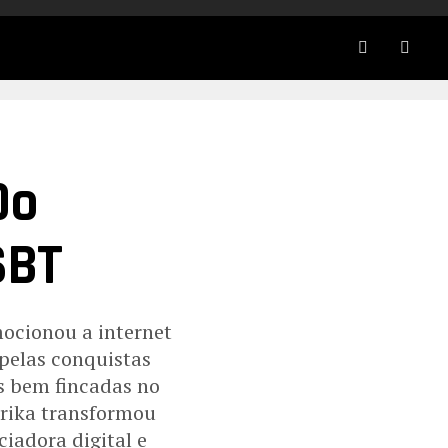
Do
SBT
ocionou a internet
 pelas conquistas
s bem fincadas no
Érika transformou
ciadora digital e