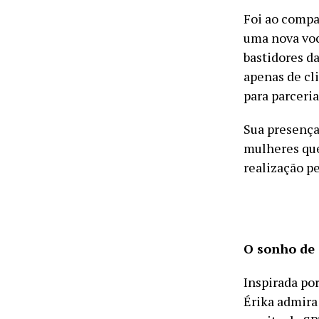
Foi ao compar
uma nova voc
bastidores d
apenas de cl
para parceria
Sua presença 
mulheres que
realização p
O sonho de 
Inspirada po
Érika admira 