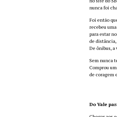
no site do S
nunca foi ch
Foi então que
recebeu uma 
para estar n
de distância,
De ônibus, a
Sem nunca te
Comprou uma 
de coragem e
Do Vale par
Chegar aos e