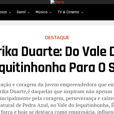
osos
Geral
Música
TV & Cinema
DESTAQUE
rika Duarte: Do Vale 
quitinhonha Para O 
eração e coragem da jovem empreendedora que em
Érika Duarte,é daquelas que inspiram não apenas
rincipalmente pela coragem, perseverança e raíze
Natural de Pedra Azul, no Vale do Jequitinhonha, 
força e hoje se destaca como empresária, influen