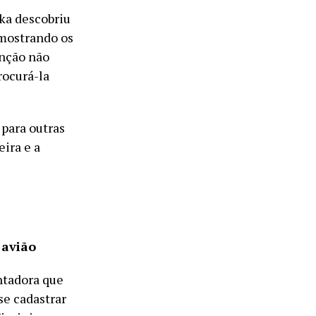
ika descobriu
 mostrando os
enção não
rocurá-la
 para outras
ira e a
 avião
ntadora que
 se cadastrar