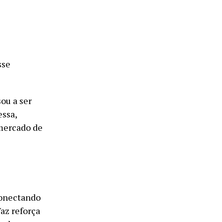
sse
ou a ser
ssa,
mercado de
conectando
az reforça