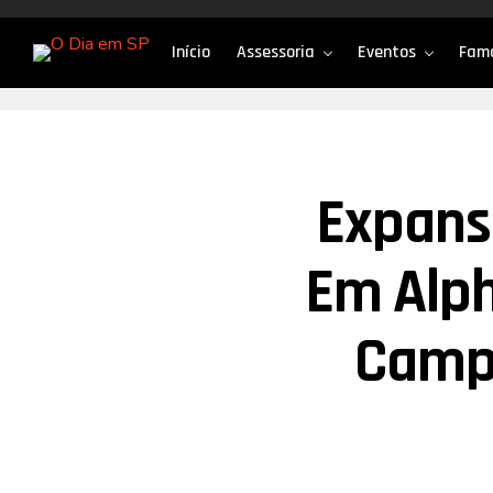
Início
Assessoria
Eventos
Fam
Expans
Em Alph
Campi