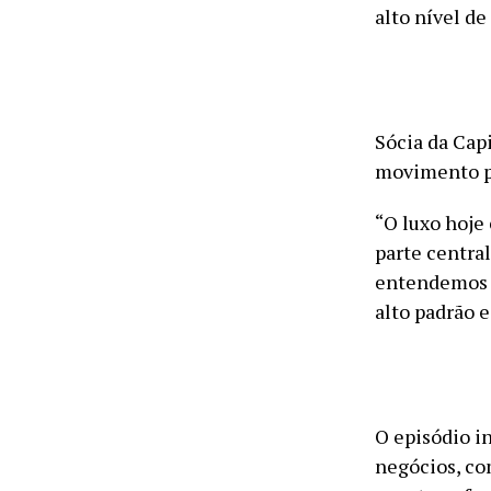
alto nível de
Sócia da Cap
movimento p
“O luxo hoje
parte centra
entendemos 
alto padrão 
O episódio i
negócios, co