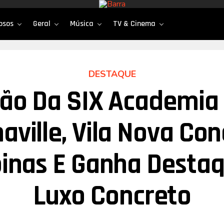
osos
Geral
Música
TV & Cinema
DESTAQUE
ão Da SIX Academia
aville, Vila Nova Con
nas E Ganha Desta
Luxo Concreto