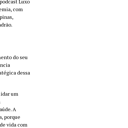
 podcast Luxo
demia, com
pinas,
adrão.
mento do seu
ência
atégica dessa
lidar um
m
aúde. A
a, porque
de vida com