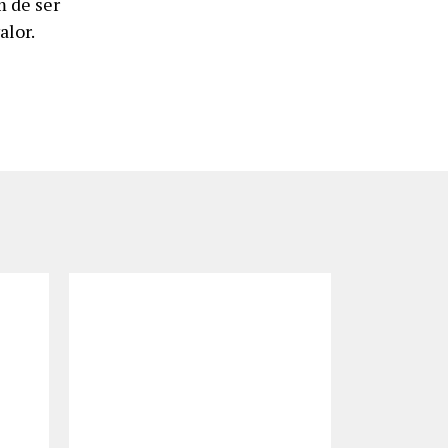
m de ser
alor.