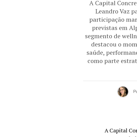
A Capital Concre
Leandro Vaz pa
participação ma
previstas em Al
segmento de welln
destacou o mome
saúde, performanc
como parte estra
P
A Capital Co