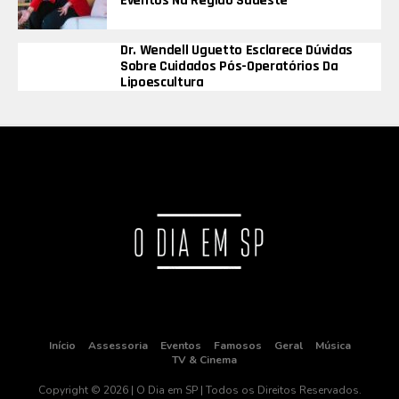
Eventos Na Região Sudeste
Dr. Wendell Uguetto Esclarece Dúvidas
Sobre Cuidados Pós-Operatórios Da
Lipoescultura
Início
Assessoria
Eventos
Famosos
Geral
Música
TV & Cinema
Copyright © 2026 | O Dia em SP | Todos os Direitos Reservados.