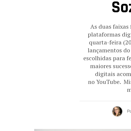
So
As duas faixas
plataformas dig
quarta-feira (2
lançamentos do p
escolhidas para f
maiores sucesso
digitais acom
no YouTube. Mis
m
P