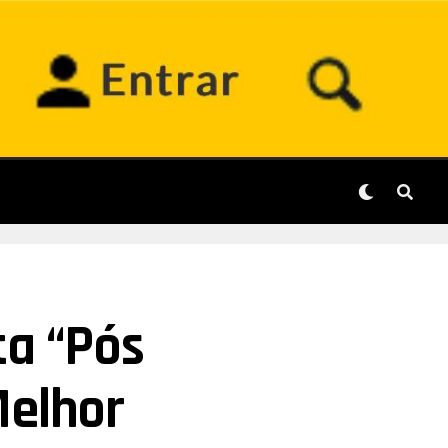
ta “Pós
Melhor