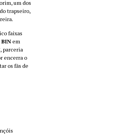
morim, um dos
do trapseiro,
reira.
co faixas
m
BIN
em
 parceria
or encerra o
r os fãs de
ençóis