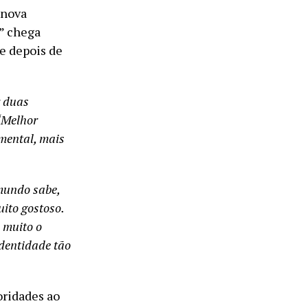
 nova
ê” chega
e depois de
r duas
‘Melhor
imental, mais
mundo sabe,
uito gostoso.
 muito o
identidade tão
oridades ao