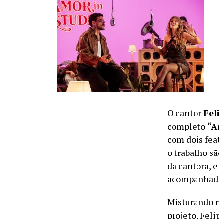
O cantor
Fel
completo
“A
com dois fea
o trabalho s
da cantora, e
acompanhadas
Misturando r
projeto, Fel