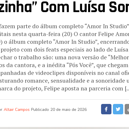
zinha” Com Luísa So
 fazem parte do álbum completo “Amor In Studio”
itais nesta quarta-feira (20) O cantor Felipe Amo
0) o álbum completo “Amor In Studio”, encerrand
rojeto com dois feats especiais ao lado de Luísa
echar o trabalho são: uma nova versão de “Melho
s da cantora, e a inédita “Pós Você”, que chegam
panhadas de videoclipes disponíveis no canal ofic
turando romance, sensualidade e a sonoridade 
arca do projeto, Felipe aposta na parceria com [
or
Altair Campos
Publicado
20 de maio de 2026