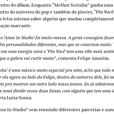
entro do álbum. Enquanto “Melhor Sozinha” ganha uma
ntro do universo do pop e também do piseiro, “Pós Voc
a letra intensa sobre alguém que mudou completament
lação marcante.
no ‘Amor In Studio’ foi muito massa. A gente conseguiu faze
êm personalidades diferentes, mas que se conectam muito. 
 com uma energia nova e ‘Pós Você’ tem uma vibe mais sent
ue a galera vai curtir muito
”, comenta Felipe Amorim.
nha’ é uma música muito especial pra mim, acho que todo 
r ela agora ao lado do Felipe, dentro do universo dele, foi m
veio pra mostrar um outro lado nosso juntos. Eu já admirava
 e amei dividir essas duas faixas com alguém que tem uma 
eta Luísa Sonza.
mor In Studio” vem reunindo diferentes parcerias e son