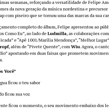
timas semanas, reforçando a versatilidade de Felipe A
omes da nova geração da música nordestina e precursor 
rap com piseiro que se tornou uma das marcas da sua car
çamento completo do álbum, Felipe apresentou ao públi
os Como Eu”, ao lado de
Ludmilla
, as colaborações co
cada” e “Apê 1001/Marília Mendonça”, “Melhor Lugar”,
ropf
, além de “Pivete Quente”, com
Wiu
. Agora, o cant
dio” apostando em duas faixas que prometem movimenta
a.
ós Você”
gua ficou o teu sabor
o ficou sua voz
nte ficou o momento, o seu movimento embaixo dos l