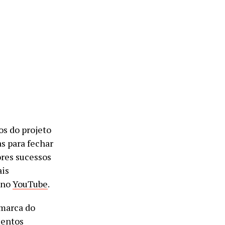
os do projeto
as para fechar
ores sucessos
ais
a no
YouTube
.
 marca do
mentos