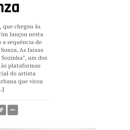
nza
, que chegou às
rim lançou nesta
o a sequência de
 Sonza. As faixas
r Sozinha”, um dos
 às plataformas
ial do artista
urbana que virou
…]