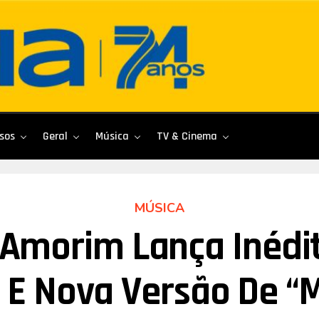
sos
Geral
Música
TV & Cinema
MÚSICA
 Amorim Lança Inédi
 E Nova Versão De “