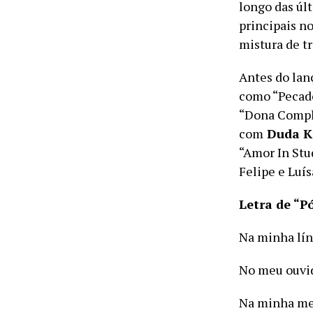
longo das úl
principais n
mistura de t
Antes do lan
como “Pecad
“Dona Compli
com
Duda K
“Amor In Stu
Felipe e Luís
Letra de “P
Na minha lín
No meu ouvid
Na minha me