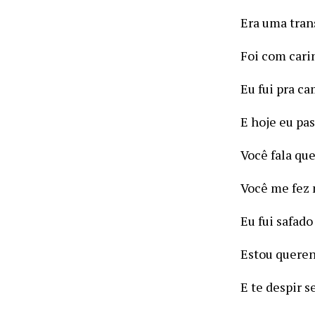
Era uma tran
Foi com carin
Eu fui pra c
E hoje eu pa
Você fala qu
Você me fez
Eu fui safado
Estou queren
E te despir 