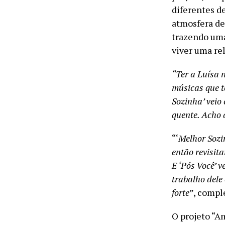
diferentes d
atmosfera de
trazendo um
viver uma re
“Ter a Luísa 
músicas que t
Sozinha’ veio
quente. Acho q
“‘
Melhor Sozi
então revisita
E ‘Pós Você’ 
trabalho dele
forte
”, compl
O projeto “A