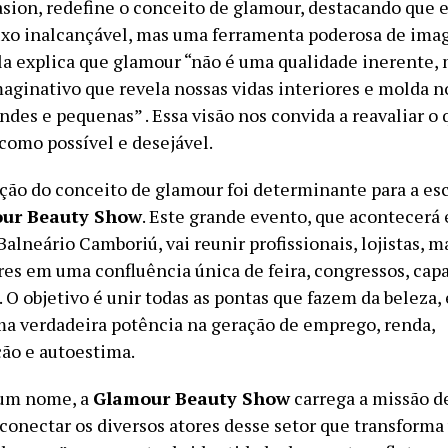
asion, redefine o conceito de glamour, destacando que e
xo inalcançável, mas uma ferramenta poderosa de ima
la explica que glamour “não é uma qualidade inerente,
ginativo que revela nossas vidas interiores e molda n
ndes e pequenas” . Essa visão nos convida a reavaliar o 
omo possível e desejável.
ição do conceito de glamour foi determinante para a es
ur Beauty Show
. Este grande evento, que acontecerá
alneário Camboriú, vai reunir profissionais, lojistas, m
res em uma confluência única de feira, congressos, cap
 O objetivo é unir todas as pontas que fazem da beleza, 
a verdadeira potência na geração de emprego, renda,
ção e autoestima.
 um nome, a
Glamour Beauty Show
carrega a missão de
conectar os diversos atores desse setor que transforma 