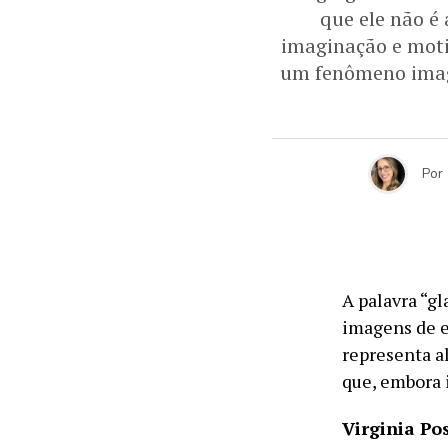
que ele não é
imaginação e moti
um fenômeno imagi
Por
A palavra “g
imagens de ex
representa a
que, embora 
Virginia Pos