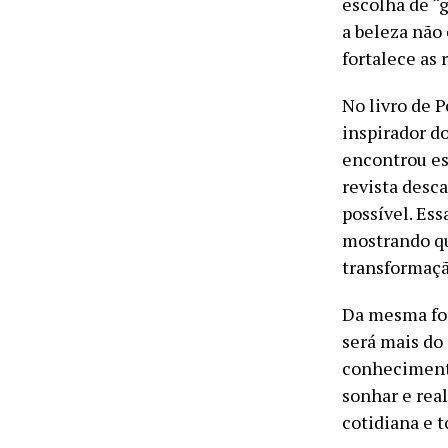
escolha de “
a beleza não
fortalece as
No livro de P
inspirador d
encontrou es
revista desca
possível. Ess
mostrando qu
transformaçã
Da mesma for
será mais do
conhecimento
sonhar e real
cotidiana e t