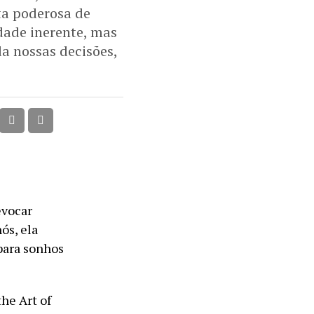
ta poderosa de
dade inerente, mas
a nossas decisões,
evocar
ós, ela
para sonhos
he Art of