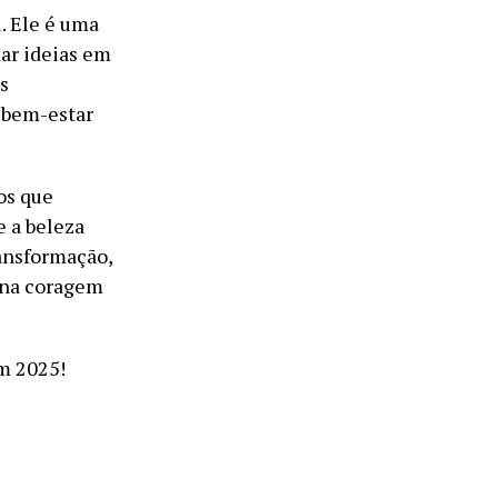
l. Ele é uma
mar ideias em
s
e bem-estar
os que
e a beleza
ansformação,
á na coragem
m 2025!