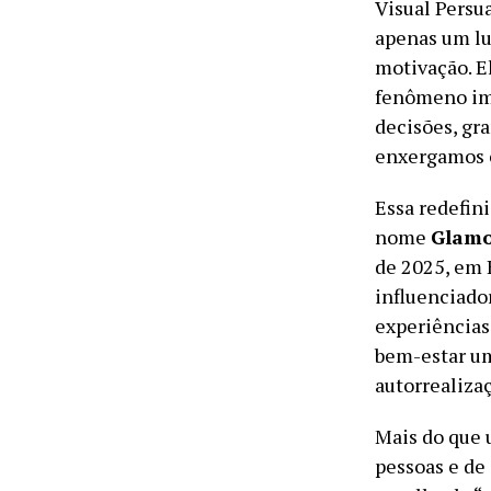
Visual Persu
apenas um lu
motivação. E
fenômeno ima
decisões, gra
enxergamos c
Essa redefin
nome
Glamo
de 2025, em B
influenciado
experiências.
bem-estar um
autorrealiza
Mais do que
pessoas e de 