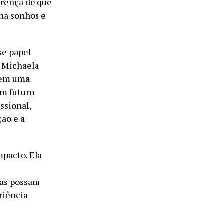
crença de que
na sonhos e
se papel
, Michaela
 em uma
um futuro
ssional,
ão e a
pacto. Ela
oas possam
riência