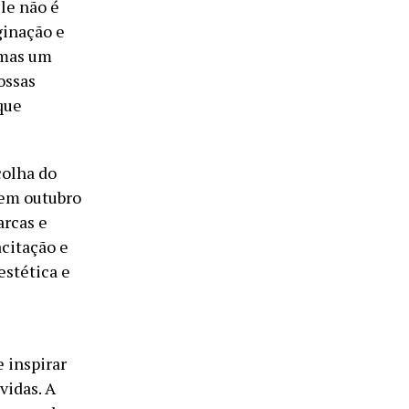
le não é
ginação e
 mas um
ossas
que
colha do
 em outubro
arcas e
acitação e
estética e
 inspirar
vidas. A