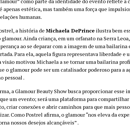
glamour” como parte da identidade do evento reflete a 
 é apenas estética, mas também uma força que impulsio
 relações humanas.
ostrel, a história de
Michaela DePrince
ilustra bem es
o glamour. Ainda criança, em um orfanato na Serra Leoa
perança ao se deparar com a imagem de uma bailarina
rtada. Para ela, aquela figura representava liberdade e 
a visão motivou Michaela a se tornar uma bailarina profi
e o glamour pode ser um catalisador poderoso para a aç
o pessoal .
ma, a Glamour Beauty Show busca proporcionar esse im
 que um evento; será uma plataforma para compartilhar
, criar conexões e abrir caminhos para que mais pess
izar. Como Postrel afirma, o glamour “nos eleva da expe
orna nossos desejos alcançáveis” .