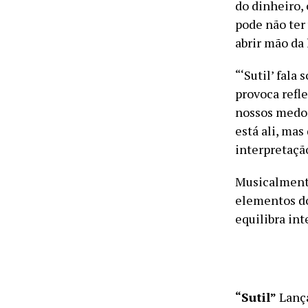
do dinheiro,
pode não ter
abrir mão da 
“‘Sutil’ fal
provoca refl
nossos medos
está ali, mas
interpretação
Musicalmente
elementos do
equilibra int
“Sutil”
Lanç