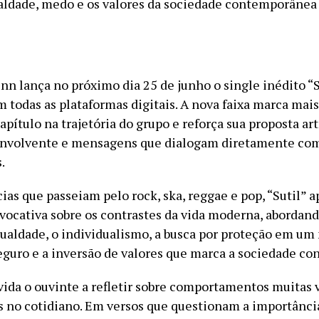
aldade, medo e os valores da sociedade contemporânea
nn lança no próximo dia 25 de junho o single inédito “S
m todas as plataformas digitais. A nova faixa marca mai
pítulo na trajetória do grupo e reforça sua proposta art
envolvente e mensagens que dialogam diretamente co
.
ias que passeiam pelo rock, ska, reggae e pop, “Sutil” 
ovocativa sobre os contrastes da vida moderna, abordan
ualdade, o individualismo, a busca por proteção em u
eguro e a inversão de valores que marca a sociedade c
vida o ouvinte a refletir sobre comportamentos muitas 
s no cotidiano. Em versos que questionam a importânci