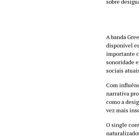
sobre desigu
A banda Gree
disponível e
importante ca
sonoridade 
sociais atuais
Com influênc
narrativa pr
como a desig
vez mais ins
O single con
naturalizado