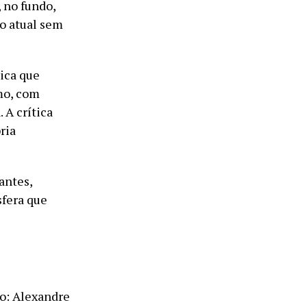
 no fundo,
do atual sem
sica que
mo, com
 A crítica
ria
antes,
sfera que
o: Alexandre