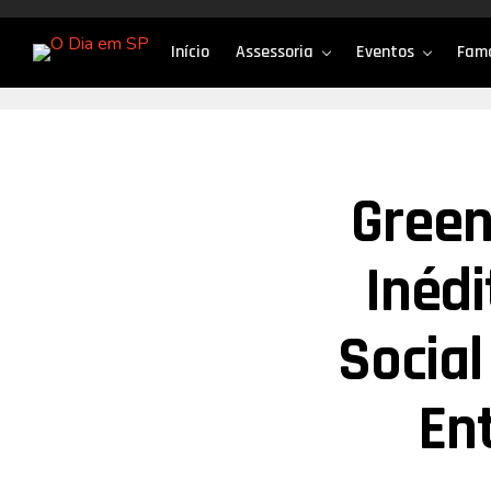
Início
Assessoria
Eventos
Fam
Green
Inédi
Socia
En