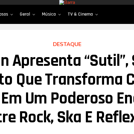
osos
Geral
Música
TV & Cinema
DESTAQUE
n Apresenta “Sutil”, 
to Que Transforma C
l Em Um Poderoso En
tre Rock, Ska E Refle