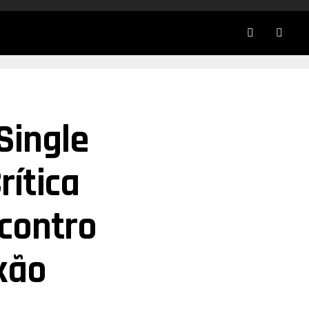
Single
rítica
contro
xão