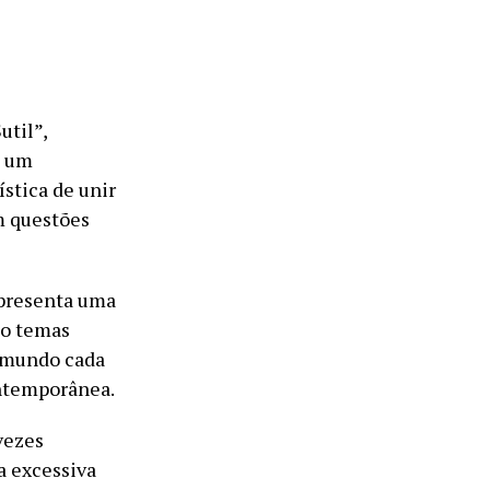
util”,
s um
ística de unir
m questões
apresenta uma
do temas
m mundo cada
ontemporânea.
vezes
a excessiva