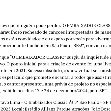
show que ninguém pode perder. ‘O EMBAIXADOR CLASS
aravilhoso recheado de canções interpretadas de man
dos estão convidados e eu espero por vocês para vivermo
emocionante também em São Paulo, BBs!”, convida o anf
ar que “O EMBAIXADOR CLASSIC” surgiu da inquietude 
o. O ponto inicial para a criação do evento foi uma live
r ele em 2021. Sucesso absoluto, o show virtual se tran
 espetáculo que promete encantar a todos que assisti
e, o cantor apresentou uma prévia do projeto no especia
 exibido nos dias 17 e 24 de dezembro/2024, pelo SBT.
ttavo Lima – O Embaixador Classic 🎻 📍 São Paulo – SP 
2025 Local: Estádio Allianz Parque Atrações: João Bosc