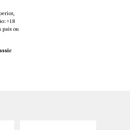
erior,
ão: +18
 pais ou
assic