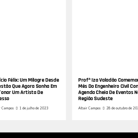
cio Félix: Um Milagre Desde
Profª Iza Valadão Comemo
estão Que Agora Sonha Em
Mês Do Engenheiro Civil Co
Tonar Um Artista De
Agenda Cheia De Eventos N
esso
Região Sudeste
r Campos
1 de julho de 2023
Altair Campos
28 de outubro de 2