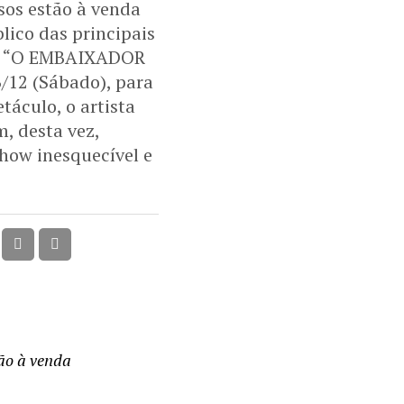
sos estão à venda
lico das principais
bel “O EMBAIXADOR
/12 (Sábado), para
táculo, o artista
, desta vez,
ow inesquecível e
tão à venda