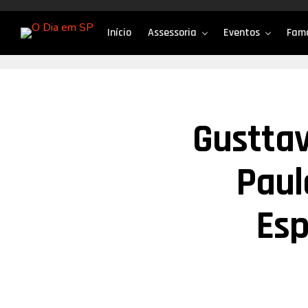
Início
Assessoria
Eventos
Fam
Gustta
Paul
Esp