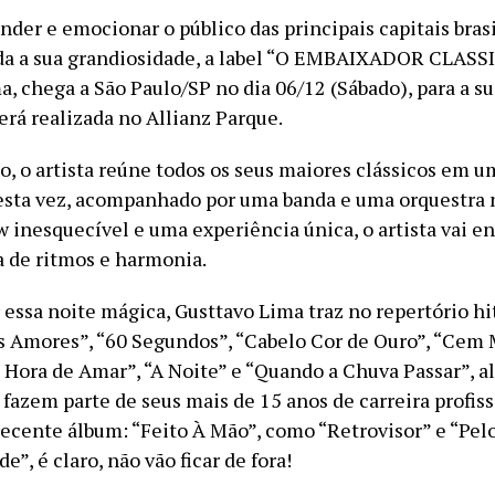
nder e emocionar o público das principais capitais bras
a a sua grandiosidade, a label “O EMBAIXADOR CLASSI
a, chega a São Paulo/SP no dia 06/12 (Sábado), para a s
erá realizada no Allianz Parque.
o, o artista reúne todos os seus maiores clássicos em 
sta vez, acompanhado por uma banda e uma orquestra n
inesquecível e uma experiência única, o artista vai enc
 de ritmos e harmonia.
 essa noite mágica, Gusttavo Lima traz no repertório hi
s Amores”, “60 Segundos”, “Cabelo Cor de Ouro”, “Cem 
a Hora de Amar”, “A Noite” e “Quando a Chuva Passar”, a
fazem parte de seus mais de 15 anos de carreira profiss
recente álbum: “Feito À Mão”, como “Retrovisor” e “Pel
”, é claro, não vão ficar de fora!