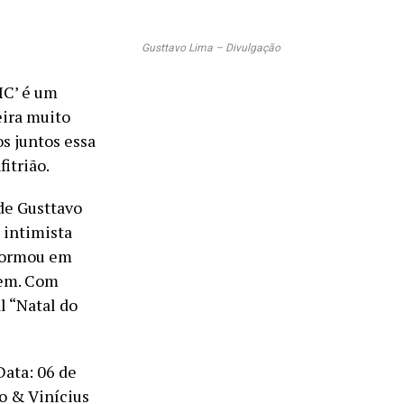
Gusttavo Lima – Divulgação
IC’ é um
eira muito
s juntos essa
itrião.
de Gusttavo
 intimista
sformou em
rem. Com
l “Natal do
Data: 06 de
o & Vinícius