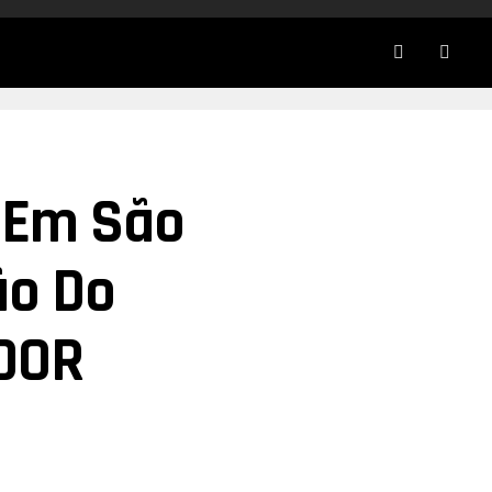
 Em São
ão Do
ADOR