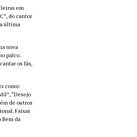
ileiras em
C”, do cantor
ua última
uma nova
o palco.
antar os fãs,
ts como:
Mil”, “Desejo
lém de outros
ional. Faixas
o Bem da