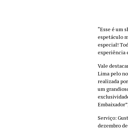
“Esse é um 
espetáculo m
especial! To
experiência 
Vale destac
Lima pelo nov
realizada po
um grandioso
exclusividad
Embaixador”,
Serviço: Gus
dezembro de 