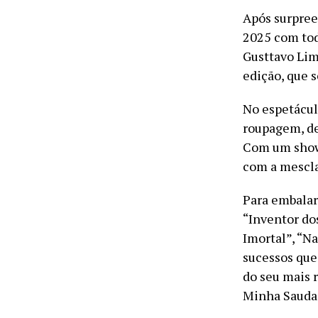
Após surpree
2025 com tod
Gusttavo Lim
edição, que s
No espetácul
roupagem, de
Com um show 
com a mescla
Para embalar
“Inventor do
Imortal”, “N
sucessos que 
do seu mais 
Minha Saudade