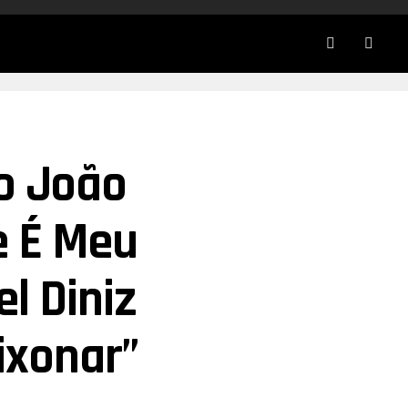
o João
e É Meu
l Diniz
ixonar”