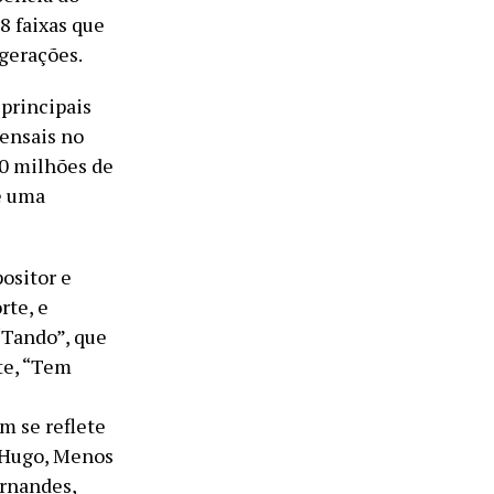
8 faixas que
 gerações.
principais
ensais no
00 milhões de
e uma
positor e
rte, e
“Tando”, que
te, “Tem
m se reflete
 Hugo, Menos
ernandes,