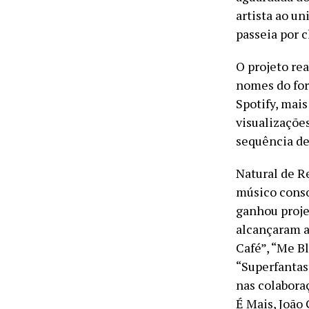
artista ao u
passeia por c
O projeto re
nomes do for
Spotify, mai
visualizaçõe
sequência de
Natural de Re
músico consol
ganhou proje
alcançaram a
Café”, “Me B
“Superfantas
nas colabora
É Mais, João