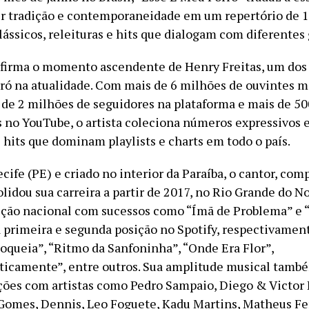
nir tradição e contemporaneidade em um repertório de 1
lássicos, releituras e hits que dialogam com diferentes
afirma o momento ascendente de Henry Freitas, um dos 
ró na atualidade. Com mais de 6 milhões de ouvintes m
s de 2 milhões de seguidores na plataforma e mais de 5
s no YouTube, o artista coleciona números expressivos 
 hits que dominam playlists e charts em todo o país.
cife (PE) e criado no interior da Paraíba, o cantor, com
idou sua carreira a partir de 2017, no Rio Grande do No
ção nacional com sucessos como “Ímã de Problema” e 
 primeira e segunda posição no Spotify, respectivamen
loqueia”, “Ritmo da Sanfoninha”, “Onde Era Flor”,
ticamente”, entre outros. Sua amplitude musical també
ções com artistas como Pedro Sampaio, Diego & Victor
 Gomes, Dennis, Leo Foguete, Kadu Martins, Matheus F