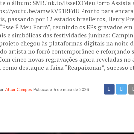
te o álbum: SMB.lnk.to/EsseEOMeuForro Assista 
tps://youtu.be/amwKV91RFdU Pronto para encar
ís, passando por 12 estados brasileiros, Henry Fr
Esse É Meu Forró”, reunindo os EPs gravados em
ais e simbólicas das festividades juninas: Campin
projeto chegou às plataformas digitais na noite d
do artista no forró contemporâneo e reforçando
 Com cinco novas regravações agora reveladas no
 como destaque a faixa “Reapaixonar”, sucesso e
or
Altair Campos
Publicado
5 de maio de 2026