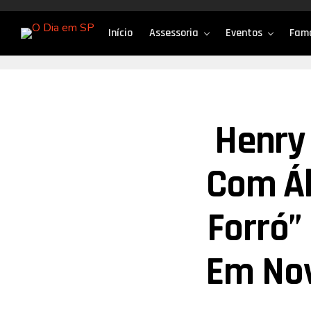
Início
Assessoria
Eventos
Fam
Henry
Com Ál
Forró”
Em Nov