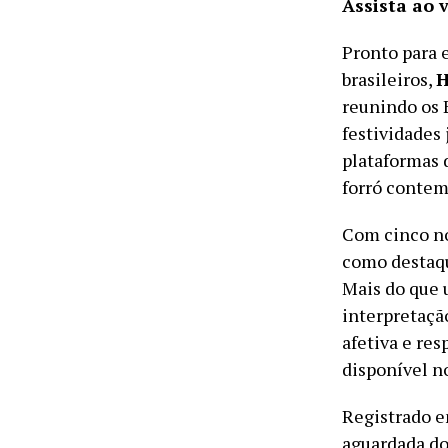
Assista ao 
Pronto para 
brasileiros,
H
reunindo os 
festividades
plataformas d
forró contem
Com cinco no
como destaqu
Mais do que 
interpretaç
afetiva e res
disponível n
Registrado e
aguardada do