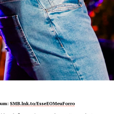
lbum:
SMB.lnk.to/EsseEOMeuForro