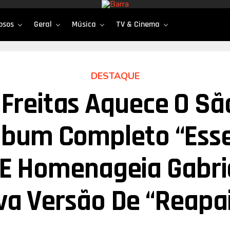
osos
Geral
Música
TV & Cinema
DESTAQUE
 Freitas Aquece O Sã
bum Completo “Ess
 E Homenageia Gabrie
a Versão De “Reapa