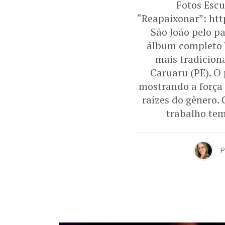
Fotos Escu
“Reapaixonar”: ht
São João pelo pa
álbum completo “
mais tradicion
Caruaru (PE). O 
mostrando a força 
raízes do gênero.
trabalho tem
P