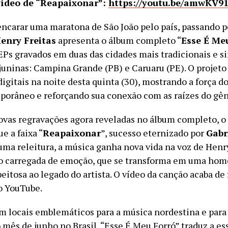
vídeo de “Reapaixonar”:
https://youtu.be/amwKV9
encarar uma maratona de São João pelo país, passando p
enry Freitas
apresenta o álbum completo “
Esse É Me
EPs gravados em duas das cidades mais tradicionais e s
 juninas: Campina Grande (PB) e Caruaru (PE). O projeto
igitais na noite desta quinta (30), mostrando a força do
porâneo e reforçando sua conexão com as raízes do gên
vas regravações agora reveladas no álbum completo, o
e a faixa “
Reapaixonar
”, sucesso eternizado por
Gabr
uma releitura, a música ganha nova vida na voz de Hen
ão carregada de emoção, que se transforma em uma h
peitosa ao legado do artista. O vídeo da canção acaba de 
o YouTube.
m locais emblemáticos para a música nordestina e para 
 mês de junho no Brasil, “Esse É Meu Forró” traduz a es