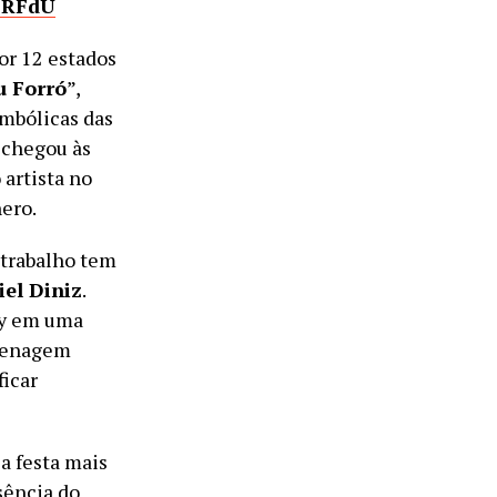
1RFdU
or 12 estados
u Forró
”,
imbólicas das
 chegou às
 artista no
ero.
 trabalho tem
iel Diniz
.
ry em uma
omenagem
ficar
a festa mais
sência do