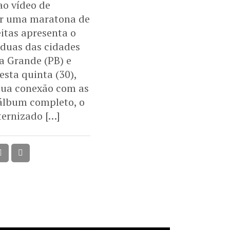
ao vídeo de
ar uma maratona de
eitas apresenta o
 duas das cidades
a Grande (PB) e
esta quinta (30),
 sua conexão com as
 álbum completo, o
ternizado […]