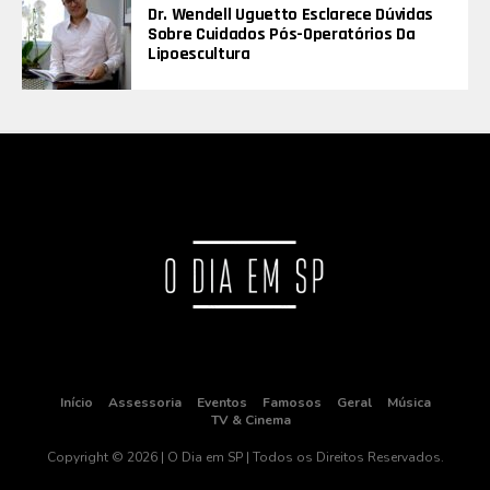
Dr. Wendell Uguetto Esclarece Dúvidas
Sobre Cuidados Pós-Operatórios Da
Lipoescultura
Início
Assessoria
Eventos
Famosos
Geral
Música
TV & Cinema
Copyright © 2026 | O Dia em SP | Todos os Direitos Reservados.