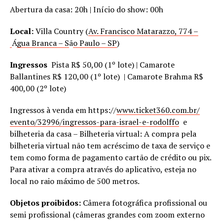
Abertura da casa: 20h | Início do show: 00h
Local:
Villa Country (
Av. Francisco Matarazzo, 774 –
Á
gua Branca – S
ã
o Paulo – SP
)
Ingressos
Pista R$ 50,00 (1º lote) | Camarote
Ballantines R$ 120,00 (1º lote) | Camarote Brahma R$
400,00 (2º lote)
Ingressos à venda em https://
www.ticket360.com.br/
evento/32996/ingressos-para-
israel-e-rodolffo
e
bilheteria da casa – Bilheteria virtual: A compra pela
bilheteria virtual não tem acréscimo de taxa de serviço e
tem como forma de pagamento cartão de crédito ou pix.
Para ativar a compra através do aplicativo, esteja no
local no raio máximo de 500 metros.
Objetos proibidos:
Câmera fotográfica profissional ou
semi profissional (câmeras grandes com zoom externo