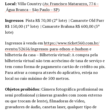
Local:
Villa Country (
Av. Francisco Matarazzo, 774 –
Á
gua Branca – S
ã
o Paulo – SP
)
Ingressos
Pista R$ 70,00 (2º lote) | Camarote Old Parr
R$ 150,00 (1º lote) | Camarote Brahma R$ 600,00 (3º
lote)
Ingressos à venda em
https://www.ticket360.com.br/
evento/32656/ingressos-para-
edson-e-hudson
e
bilheteria da casa – Bilheteria virtual: A compra pela
bilheteria virtual não tem acréscimo de taxa de serviço e
tem como forma de pagamento cartão de crédito ou pix.
Para ativar a compra através do aplicativo, esteja no
local no raio máximo de 500 metros.
Objetos proibidos:
Câmera fotográfica profissional ou
semi profissional (câmeras grandes com zoom externo
ou que trocam de lente), filmadoras de vídeo,
gravadores de áudio, canetas laser, qualquer tipo de