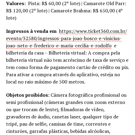
Valores:
Pista: R$ 60,00 (2º lote) | Camarote Old Parr:
R$ 120,00 (2º lote) | Camarote Brahma: R$ 650,00 (4º
lote)
Ingressos à venda em
https://www.ticket360.com.br/
evento/32580/ingressos-para-
joao-bosco-e-vinicius-
joao-
neto-e-frederico-e-maria-
cecilia-e-rodolfo
e
bilheteria da casa – Bilheteria virtual: A compra pela
bilheteria virtual não tem acréscimo de taxa de serviço e
tem como forma de pagamento cartão de crédito ou pix.
Para ativar a compra através do aplicativo, esteja no
local no raio máximo de 500 metros.
Objetos proibidos:
Câmera fotográfica profissional ou
semi profissional (câmeras grandes com zoom externo
ou que trocam de lente), filmadoras de vídeo,
gravadores de áudio, canetas laser, qualquer tipo de
tripé, pau de selfie, camisas de time, correntes e
cinturões, garrafas plásticas, bebidas alcóolicas,