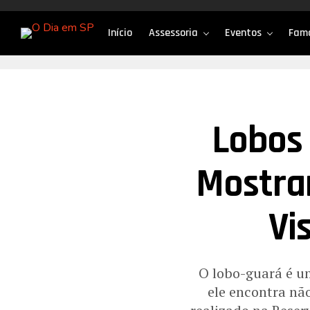
Início
Assessoria
Eventos
Fam
Lobos 
Mostra
Vi
O lobo-guará é um
ele encontra nã