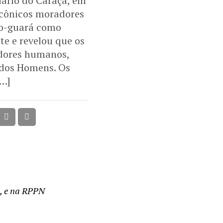
uário do Caraça, em
icônicos moradores
obo-guará como
e e revelou que os
adores humanos,
 dos Homens. Os
[…]
a, e na RPPN