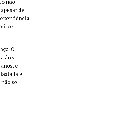
co não
 apesar de
ndependência
geio e
aça. O
 a área
 anos, e
fastada e
 não se
.