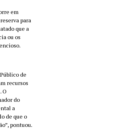
corre em
 reserva para
tatado que a
ia ou os
encioso.
 Público de
am recursos
. O
mador do
ntal a
lo de que o
ão”, pontuou.