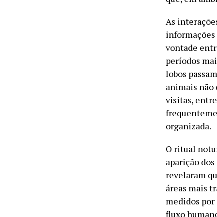
As interaçõ
informações 
vontade entr
períodos mai
lobos passam
animais não 
visitas, entr
frequentement
organizada.
O ritual not
aparição dos
revelaram qu
áreas mais tr
medidos por 
fluxo humano