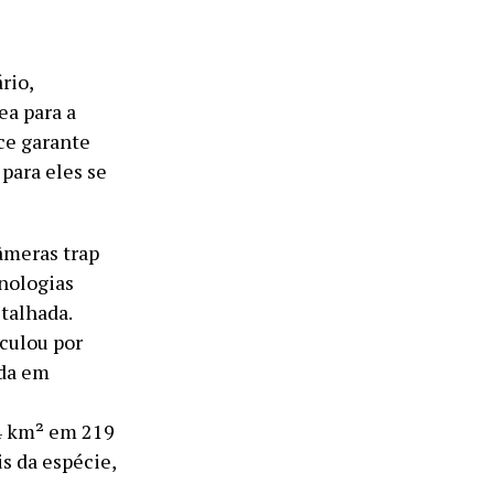
rio,
ea para a
ce garante
para eles se
âmeras trap
cnologias
talhada.
culou por
nda em
4 km² em 219
s da espécie,