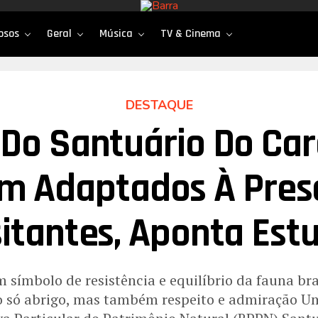
osos
Geral
Música
TV & Cinema
DESTAQUE
Do Santuário Do Ca
m Adaptados À Pres
sitantes, Aponta Est
 símbolo de resistência e equilíbrio da fauna bra
o só abrigo, mas também respeito e admiração U