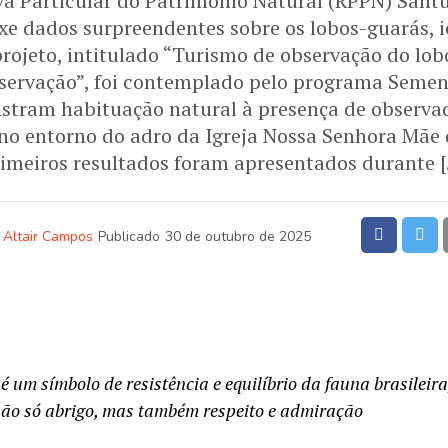
va Particular do Patrimônio Natural (RPPN) Sant
uxe dados surpreendentes sobre os lobos-guarás, 
projeto, intitulado “Turismo de observação do l
servação”, foi contemplado pelo programa Sement
tram habituação natural à presença de observ
no entorno do adro da Igreja Nossa Senhora Mãe
imeiros resultados foram apresentados durante 
Altair Campos
Publicado
30 de outubro de 2025
é um símbolo de resistência e equilíbrio da fauna brasileir
não só abrigo, mas também respeito e admiração