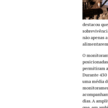
destacou que
sobrevivênci
não apenas a
alimentarem,
O monitorame
posicionadas
permitiram a
Durante 430 
uma média de
monitorament
acompanhame
dias. A ampl
que, em ambi