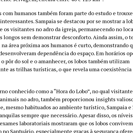
es com humanos também foram parte do estudo e troux
interessantes. Sampaia se destacou por se mostrar a lo
e os visitantes no adro da igreja, permanecendo no loca
s longos sem demonstrar desconforto. Ainda assim, o 
 na área próxima aos humanos é curto, demonstrando q
desenvolveram dependência do espaço. Em horários opo
e o pôr do sol e o amanhecer, os lobos também utilizam
e as trilhas turísticas, o que revela uma coexistência 
urno conhecido como a “Hora do Lobo”, no qual visitant
 animais no adro, também proporcionou insights valioso
e, mesmo habituados ao ambiente turístico, Sampaia e
anquilas sempre que necessário. Apesar disso, os níveis
exames laboratoriais mostraram que os lobos convive
 no Santuário, especialmente graças à segurança ofere