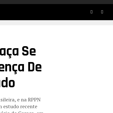
raça Se
ença De
udo
sileira, e na RPPN
m estudo recente