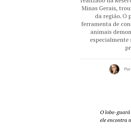
realizado na Reser
Minas Gerais, tro
da região. O 
ferramenta de con
animais demons
especialmente 
pr
Por
O lobo-guará 
ele encontra 