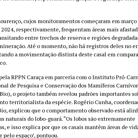
 Lourenço, cujos monitoramentos começaram em março 
2024, respectivamente, frequentam áreas mais afastad
ransitando entre trechos de reserva e regiões degradad
mineração. Até o momento, não há registros deles no e
altando a movimentação distinta deste casal em compar
co.
ela RPPN Caraça em parceria com o Instituto Pró-Carn
nal de Pesquisa e Conservação dos Mamíferos Carnívo
o), o projeto também revelou padrões importantes so
o territorialista da espécie. Rogério Cunha, coordena
o, explicou que o comportamento observado está alin
cas naturais do lobo-guará. “Os lobos são extremamente
tas, e isso explica por que os casais mantêm áreas de vid
 pelo espaço’, pontuou.