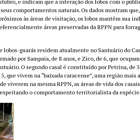
tubro, e indicam que a interação dos lobos com o públi
 seus comportamentos naturais. Os dados mostram que,
próximos às áreas de visitação, os lobos mantêm sua i
referencialmente áreas preservadas da RPPN para forra
de lobos-guarás residem atualmente no Santuário do Car
ormado por Sampaia, de 8 anos, e Zico, de 6, que ocupam
ntuário. O segundo casal é constituído por Petrina, de 3
 5, que vivem na “baixada caracense”, uma região mais a
r de viverem na mesma RPPN, as áreas de vida dos casais
espeitando o comportamento territorialista da espécie