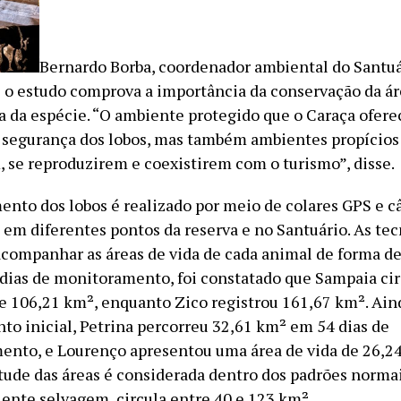
Bernardo Borba, coordenador ambiental do Santuá
 o estudo comprova a importância da conservação da ár
a da espécie. “O ambiente protegido que o Caraça ofere
 segurança dos lobos, mas também ambientes propícios 
 se reproduzirem e coexistirem com o turismo”, disse.
nto dos lobos é realizado por meio de colares GPS e c
 em diferentes pontos da reserva e no Santuário. As te
companhar as áreas de vida de cada animal de forma de
dias de monitoramento, foi constatado que Sampaia cir
 106,21 km², enquanto Zico registrou 161,67 km². Ai
o inicial, Petrina percorreu 32,61 km² em 54 dias de
nto, e Lourenço apresentou uma área de vida de 26,2
itude das áreas é considerada dentro dos padrões normai
ente selvagem, circula entre 40 e 123 km².