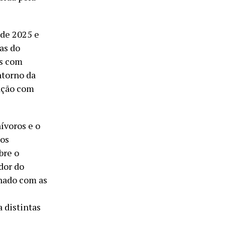
de 2025 e
as do
as com
ntorno da
ação com
ívoros e o
ros
bre o
dor do
hado com as
a distintas