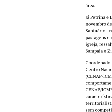
área.
Já Petrina e
novembro de 
Santuário, t
pastagens e 
igreja, ress
Sampaia e Zi
Coordenado p
Centro Nacio
(CENAP/ICMBi
comportament
CENAP/ICMBi
característi
territorialis
sem competir