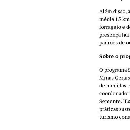
Além disso, 
média 15 km 
forrageio e 
presença hum
padrões de o
Sobre o pr
O programa S
Minas Gerais
de medidas c
coordenador 
Semente. “Es
práticas sus
turismo cons