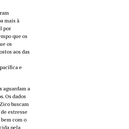
eram
ba mais à
l por
tempo que os
ue os
stos aos das
pacífica e
es aguardam a
s. Os dados
 Zico buscam
 de estresse
m bem com o
cida pela