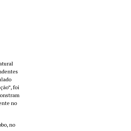
atural
endentes
ulado
ão”, foi
monstram
ente no
obo, no