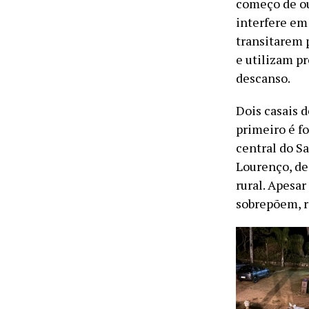
começo de ou
interfere em
transitarem 
e utilizam p
descanso.
Dois casais 
primeiro é f
central do Sa
Lourenço, de
rural. Apesa
sobrepõem, r