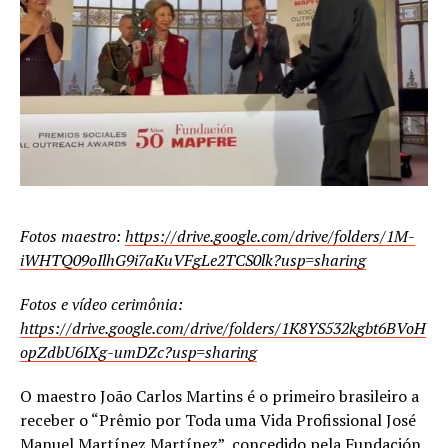
Fotos maestro:
https://drive.google.com/drive/folders/1M-
iWHTQ09oIlhG9i7aKuVFgLe2TCS0lk?usp=sharing
Fotos e vídeo cerimônia:
https://drive.google.com/drive/folders/1K8YS532kgbt6BVoH
opZdbU6IXg-umDZc?usp=sharing
O maestro João Carlos Martins é o primeiro brasileiro a
receber o “Prêmio por Toda uma Vida Profissional José
Manuel Martínez Martínez”, concedido pela Fundación