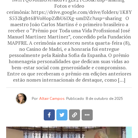
Fotos e vídeo
cerimônia: https://drive.google.com/drive/folders/1K8Y
S532kgbt6BVoHopZdbU6IXg-umDZc?usp=sharing O
maestro João Carlos Martins é o primeiro brasileiro a
receber o “Prêmio por Toda uma Vida Profissional José
Manuel Martínez Martínez”, concedido pela Fundación
MAPFRE. A cerimônia aconteceu nesta quarta-feira (8),
no Casino de Madri, e a honraria foi entregue
pessoalmente pela Rainha Sofia da Espanha. O prêmio
homenageia personalidades que dedicam suas vidas ao
bem-estar social com generosidade e compromisso.
Entre os que receberam o prêmio em edições anteriores
estão nomes internacionais de destaque, como […]
Por
Altair Campos
Publicado
8 de outubro de 2025