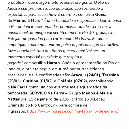
o público – que é algo muito especial pra gente. O Rio de
Janeiro sempre nos recebe de braços abertos, então a
expectativa para esse show é enorme
”, comenta
Goes
,
do
Menos é Mais
.
“É uma felicidade e responsabilidade imensa
o Rio de Janeiro ser uma das primeiras cidades a receber a
nossa label, domingo vai ser literalmente Rio 40º graus, ein!
Estejam preparados para curtir muito Na Farra. Estamos
empolgados para nos unir no palco depois das apresentações,
fazer aquela mistura de ritmos que eu amo! Vai ser um
momento especial na cidade que respira o
pagode.”
compartilha
Nattan
. Após a apresentação no Rio de
Janeiro, o projeto segue em turnê por outras cidades
brasileiras. As já confirmadas são:
Aracaju (24/01)
,
Teresina
(25/01)
,
Curitiba (01/02)
e
Goiânia (07/02)
, consolidando
o
Na Farra
como um dos eventos mais aguardados da
temporada.
SERVIÇO
Na Farra – Grupo Menos é Mais e
Nattan
Dia: 18 de janeiro de 2026Horário: 15:00Local:
Gramado do Rio CentroLink para compra de
ingressos:
https://www.ingresse.com/na-farra-rio-de-janeiro/