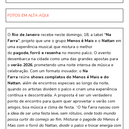
FOTOS EM ALTA AQUI
O
Rio de Janeiro
recebe neste domingo, 18, a label
“Na
Farra”
, projeto que une o grupo
Menos é Mais
e o
Nattan
em
uma experiência musical que mistura o melhor
do
pagode,
forró e resenha
no mesmo palco. O evento
desembarca na cidade como uma das grandes apostas para
o
verão 2026
, prometendo uma noite intensa de música e
celebração. Com um formato inovador, o
Na
Farra
reúne
shows completos do Menos é Mais e do
Nattan
, além de encontros especiais ao longo da noite,
quando os artistas dividem o palco e criam uma experiência
contínua e descontraída. A proposta é ser um verdadeiro
ponto de encontro para quem quer aproveitar o verão com
amigos, boa música e clima de festa. “
O Na Farra nasceu com
a ideia de ser uma festa leve, sem rótulos, onde todo mundo
possa curtir do começo ao fim. Misturar o pagode do Menos é
Mais com o forró do Nattan, dividir o palco e trocar energia com