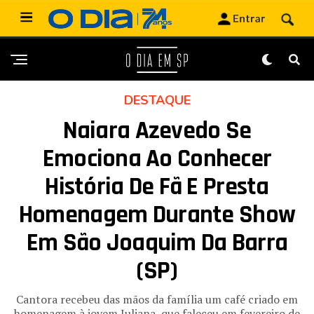
DESTAQUE
Naiara Azevedo Se
Emociona Ao Conhecer
História De Fã E Presta
Homenagem Durante Show
Em São Joaquim Da Barra
(SP)
Cantora recebeu das mãos da família um café criado em
homenagem à jovem Juliana, que faleceu em fevereiro de