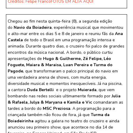
Créditos: Felipe Franco
FOTOS EM ALTA AQUI
Chegou ao fim nesta quinta-feira (8), a segunda edição
do
Navio da Boiadeira
, experiência musical que movimentou
o alto-mar entre os dias 5 e 8 de janeiro e reuniu fãs da
Ana
Castela
de todo o Brasil em uma programação intensa e
animada. Durante quatro dias, o cruzeiro foi palco de grandes
encontros da música nacional. A bordo, o público curtiu
apresentações de
Hugo & Guilherme, Zé Felipe, Léo
Foguete, Maiara & Maraisa, Luan Pereira e Turma do
Pagode
, que transformaram o palco principal do navio em
uma verdadeira arena de shows, com muita energia,
diversidade musical e momentos inesquecíveis. Já na piscina,
a cantora
Duda Bertelli
e o projeto
Muierada
, que vem
bombando nas redes sociais ultimamente formado por
Julia
& Rafaela, Julya & Maryana e Kamila e Vic
comandaram as
tardes a bordo do
MSC Preziosa
. A programação para a
criançada também não ficou de fora, já que
Turma da
Boiadeirinha
agitou a galera no teatro do cruzeiro e ainda
anunciou seu primeiro show, que acontece no dia 14 de