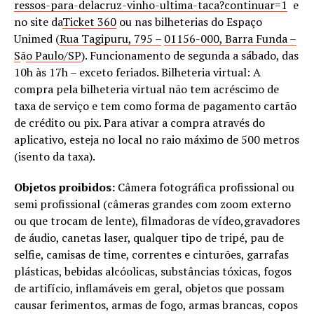
ressos-para-delacruz-vinho-ultima-taca?continuar=1
e
no site da
Ticket 360
ou nas bilheterias do Espaço
Unimed (
Rua Tagipuru, 795 –
01156-000, Barra Funda –
S
ã
o Paulo/SP
). Funcionamento de segunda a sábado, das
10h às 17h – exceto feriados. Bilheteria virtual: A
compra pela bilheteria virtual não tem acréscimo de
taxa de serviço e tem como forma de pagamento cartão
de crédito ou pix. Para ativar a compra através do
aplicativo, esteja no local no raio máximo de 500 metros
(isento da taxa).
Objetos proibidos:
Câmera fotográfica profissional ou
semi profissional (câmeras grandes com zoom externo
ou que trocam de lente), filmadoras de vídeo,gravadores
de áudio, canetas laser, qualquer tipo de tripé, pau de
selfie, camisas de time, correntes e cinturões, garrafas
plásticas, bebidas alcóolicas, substâncias tóxicas, fogos
de artifício, inflamáveis em geral, objetos que possam
causar ferimentos, armas de fogo, armas brancas, copos