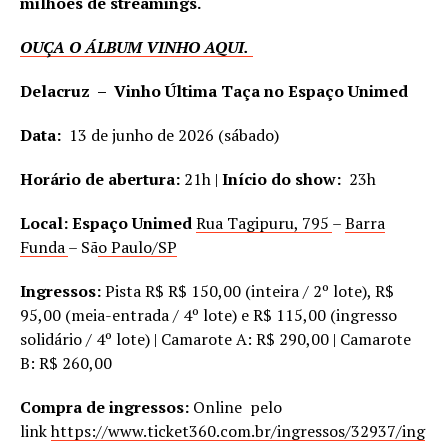
milhões de streamings.
OUÇA O ÁLBUM VINHO AQUI.
Delacruz – Vinho Última Taça no Espaço Unimed
Data:
13 de junho de 2026 (sábado)
Horário de abertura:
21h |
Início do show:
23h
Local: Espaço Unimed
Rua Tagipuru, 795
–
Barra
Funda
– Sã
o Paulo/SP
Ingressos:
Pista R$ R$ 150,00 (inteira / 2º lote), R$
95,00 (meia-entrada / 4º lote) e R$ 115,00 (ingresso
solidário / 4º lote) | Camarote A: R$ 290,00 | Camarote
B: R$ 260,00
Compra de ingressos:
Online pelo
link
https://www.ticket360.com.br/ingressos/32937/ing