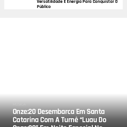
Versatilidade E Energia Para Conquistar O
Público
MÚSICA
Onze:20 Desembarca Em Santa
Catarina Com A Turnê “Luau Do