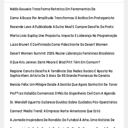
Naldo Gouveia Transforma Retratos Em Ferramentas De
Posicionamento E Identidade Profissional
Como A Busca Por Amplitude Transformou O Acrílico Em Protagonista
Do Design De Luxo
Rezende Leva A Publicidade A Outro Nível E Cumpre Desafio Da Pratic
Leve Em Pleno Salto De Paraquedas
Marta Lívia Suplicy Une Propósito, Impacto E Liderança Na Programação
Internacional Do Desert Women Summit 2026
Luiza Brunet É Confirmada Como Palestrante Do Desert Women
Summit 2026 E Reforça A Força Da Liderança Feminina No Cenário
Desert Women Summit 2026 Reúne Lideranças Femininas Brasileiras
Internacional
No Marrocos Para Discutir Negócios, Inovação E Diplomacia Empresarial
O Que Kris Jenner, Demi Moore E Brad Pitt Têm Em Comum?
Especialista Explica Técnica Que Prioriza Rejuvenescimento Natural
Regiane Canuto Desafia A Tendência Das Redes Sociais E Aposta Na
Essência: “Meu Foco Sempre Foi O Doce, Não A Minha Imagem”
Sophia Klein: Artista De 3 Anos Do RS Grande Promessa No Cenário
Artístico
Benício Félix: Um Milagre Desde A Gestão Que Agora Sonha Em Se Tonar
Um Artista De Sucesso
Profª Iza Valadão Comemora O Mês Do Engenheiro Civil Com A Agenda
Cheia De Eventos Na Região Sudeste
Dr. Wendell Uguetto Esclarece Dúvidas Sobre Cuidados Pós-Operatórios
Da Lipoescultura
Connect Media Trend: A Empresa Norte-Americana Que Está
Revolucionando O Mundo Dos Artistas Com Imprensa E Estratégias De
A Jornada Inspiradora De Ronaldo: Do Futebol À Arte, Uma História De
Social Mídia
Determinação