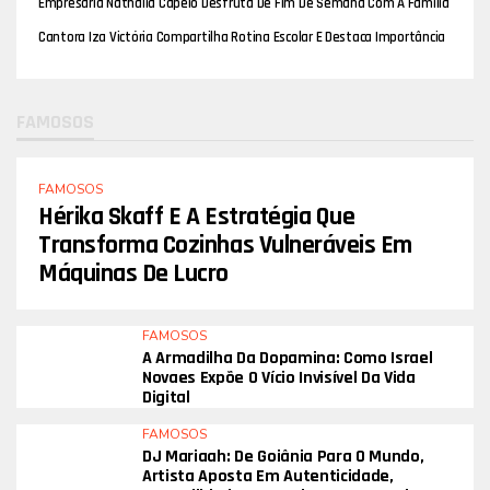
Empresária Nathalia Capelo Desfruta De Fim De Semana Com A Família
Em Resort Em Minas Gerais
Cantora Iza Victória Compartilha Rotina Escolar E Destaca Importância
Da Educação
FAMOSOS
FAMOSOS
Hérika Skaff E A Estratégia Que
Transforma Cozinhas Vulneráveis Em
Máquinas De Lucro
FAMOSOS
A Armadilha Da Dopamina: Como Israel
Novaes Expõe O Vício Invisível Da Vida
Digital
FAMOSOS
DJ Mariaah: De Goiânia Para O Mundo,
Artista Aposta Em Autenticidade,