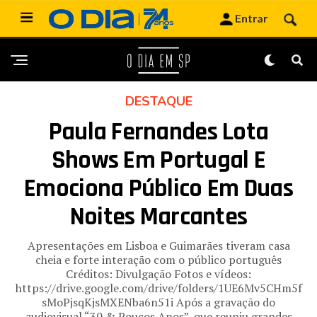
DESTAQUE
Paula Fernandes Lota
Shows Em Portugal E
Emociona Público Em Duas
Noites Marcantes
Apresentações em Lisboa e Guimarães tiveram casa
cheia e forte interação com o público português
Créditos: Divulgação Fotos e vídeos:
https://drive.google.com/drive/folders/1UE6Mv5CHm5f
sMoPjsqKjsMXENba6n51i Após a gravação do
audiovisual “30 & Poucos Anos”, que reuniu grandes