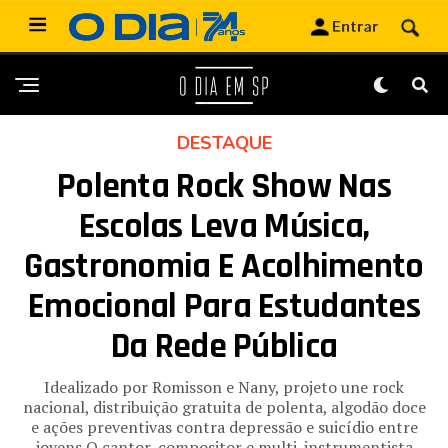
DESTAQUE
Polenta Rock Show Nas
Escolas Leva Música,
Gastronomia E Acolhimento
Emocional Para Estudantes
Da Rede Pública
Idealizado por Romisson e Nany, projeto une rock
nacional, distribuição gratuita de polenta, algodão doce
e ações preventivas contra depressão e suicídio entre
jovens O cantor, compositor e multi-instrumentista