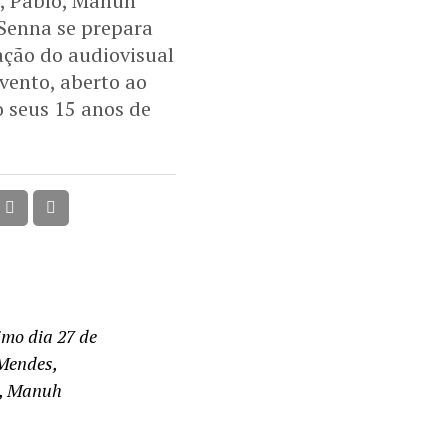
r, Pablo, Manuh
 Senna se prepara
ção do audiovisual
vento, aberto ao
o seus 15 anos de
imo dia 27 de
 Mendes,
o, Manuh