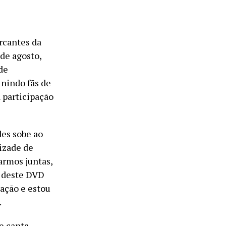
rcantes da
 de agosto,
de
unindo fãs de
a participação
es sobe ao
izade de
armos juntas,
e deste DVD
ração e estou
.
e canta.