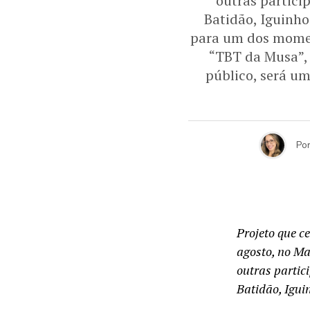
outras partici
Batidão, Iguinho
para um dos momen
“TBT da Musa”, 
público, será um
Po
Projeto que ce
agosto, no Ma
outras partic
Batidão, Igu