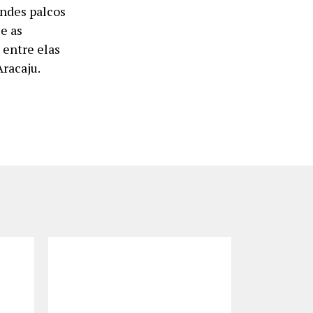
andes palcos
e as
 entre elas
Aracaju.