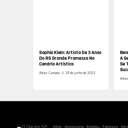
Sophia Klein: Artista De 3 Anos
Bení
Do RS Grande Promessa No
A G
Cenário Artístico
Se 
Suc
Altair Campos
29 de junho de 2023
Altai
Início
Assessoria
Eventos
Famosos
Ger