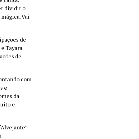
r dividir o
 mágica. Vai
ipações de
 e Tayara
vações de
 contando com
s e
nomes da
uito e
“Alvejante”
e