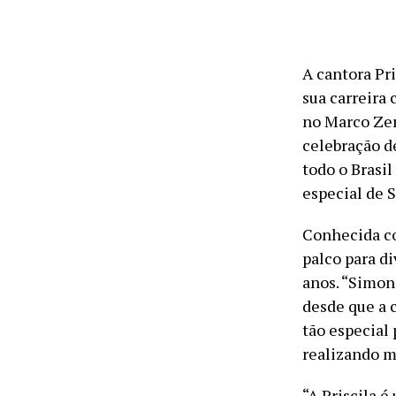
A cantora Pr
sua carreira 
no Marco Zer
celebração de
todo o Brasil
especial de
Conhecida co
palco para d
anos. “Simon
desde que a 
tão especial 
realizando m
“A Priscila é