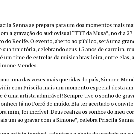
iscila Senna se prepara para um dos momentos mais ma
com a gravação do audiovisual “TBT da Musa”, no dia 27
o do Recife. O evento, aberto ao público, será uma gran
 sua trajetória, celebrando seus 15 anos de carreira, re
 é um time de estrelas da música brasileira, entre elas, 
 Simone Mendes.
mo uma das vozes mais queridas do país, Simone Mend
ividir com Priscila mais um momento especial desta am
e é uma artista admirável! Sempre tive o sonho de grav
conheci lá no Forró do muído. Ela ter aceitado o convit
pra mim, foi incrível. Deus realiza os sonhos do meu co
ais um ao gravar com a Simone”, celebra Priscila Senna
 uma artista incrível, talentosa e cheia de verdade no qu