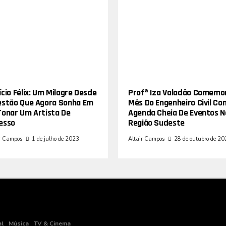
cio Félix: Um Milagre Desde
Profª Iza Valadão Comemo
estão Que Agora Sonha Em
Mês Do Engenheiro Civil Co
Tonar Um Artista De
Agenda Cheia De Eventos N
esso
Região Sudeste
r Campos
1 de julho de 2023
Altair Campos
28 de outubro de 2
al
Música
TV & Cinema