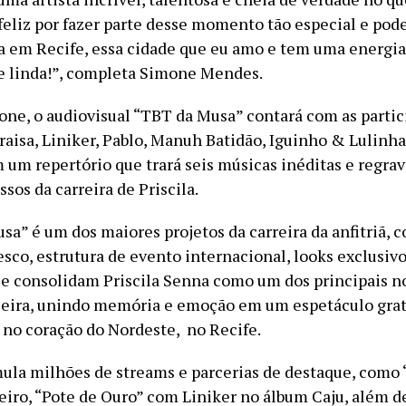
eliz por fazer parte desse momento tão especial e pode
a em Recife, essa cidade que eu amo e tem uma energia
e linda!”, completa Simone Mendes.
ne, o audiovisual “TBT da Musa” contará com as partic
aisa, Liniker, Pablo, Manuh Batidão, Iguinho & Lulinha
 um repertório que trará seis músicas inéditas e regra
sos da carreira de Priscila.
sa” é um dos maiores projetos da carreira da anfitriã,
sco, estrutura de evento internacional, looks exclusivo
e consolidam Priscila Senna como um dos principais 
leira, unindo memória e emoção em um espetáculo grat
 no coração do Nordeste, no Recife.
mula milhões de streams e parcerias de destaque, como 
iro, “Pote de Ouro” com Liniker no álbum Caju, além d