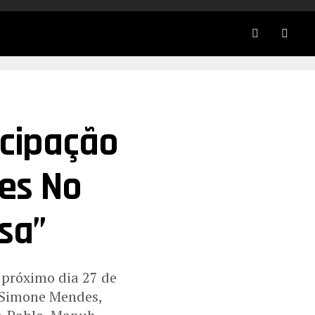
icipação
es No
sa”
o próximo dia 27 de
e Simone Mendes,