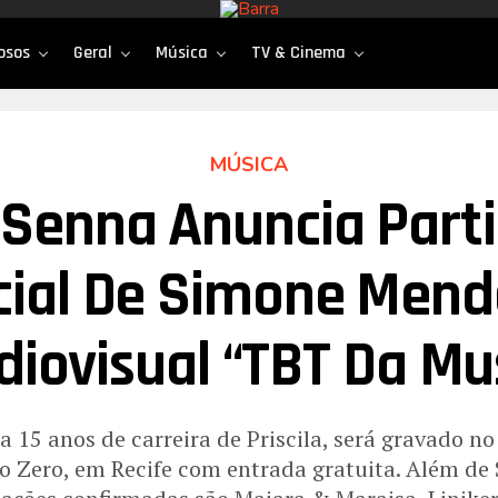
osos
Geral
Música
TV & Cinema
MÚSICA
a Senna Anuncia Part
cial De Simone Mend
diovisual “TBT Da Mu
a 15 anos de carreira de Priscila, será gravado n
o Zero, em Recife com entrada gratuita. Além d