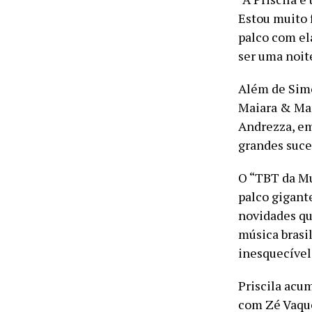
Estou muito f
palco com el
ser uma noit
Além de Simo
Maiara & Mar
Andrezza, em
grandes suces
O “TBT da Mu
palco gigante
novidades qu
música brasi
inesquecível
Priscila acu
com Zé Vaque