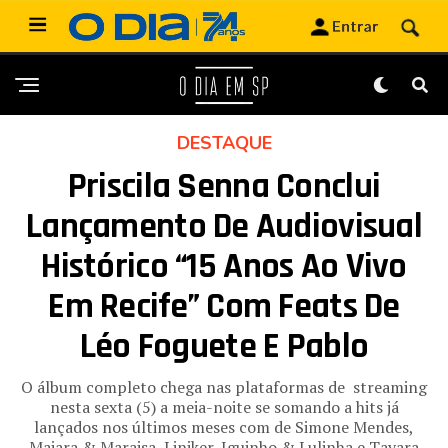
DESTAQUE
Priscila Senna Conclui
Lançamento De Audiovisual
Histórico “15 Anos Ao Vivo
Em Recife” Com Feats De
Léo Foguete E Pablo
O álbum completo chega nas plataformas de streaming
nesta sexta (5) a meia-noite se somando a hits já
lançados nos últimos meses com de Simone Mendes,
Maiara & Maraisa, Liniker, Iguinho & Lulinha e Tayara