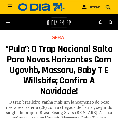
GERAL
“Pula”: O Trap Nacional Salta
Para Novos Horizontes Com
Ugovhb, Massaru, Baby T E
Willsbife; Confira A
Novidade!
O trap brasileiro ganha mais um lançamento de peso
nesta sexta-feira (28) com a chegada de “Pula”, segundo
single do projeto Brasil Rising Stars (BR STARS). A faixa
reúne os artistas Ugovhb, Massaru e Baby T, sob a