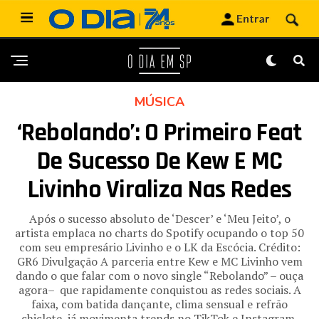
MÚSICA
‘Rebolando’: O Primeiro Feat
De Sucesso De Kew E MC
Livinho Viraliza Nas Redes
Após o sucesso absoluto de ‘Descer’ e ‘Meu Jeito’, o
artista emplaca no charts do Spotify ocupando o top 50
com seu empresário Livinho e o LK da Escócia. Crédito:
GR6 Divulgação A parceria entre Kew e MC Livinho vem
dando o que falar com o novo single “Rebolando” – ouça
agora– que rapidamente conquistou as redes sociais. A
faixa, com batida dançante, clima sensual e refrão
chiclete, já movimenta trends no TikTok e Instagram,