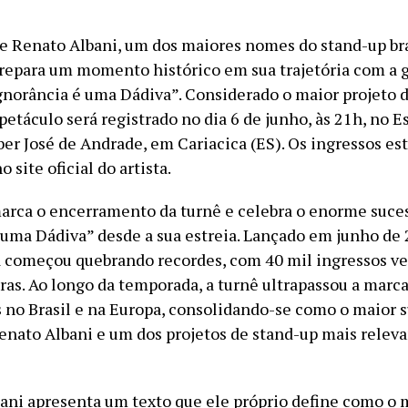
 Renato Albani, um dos maiores nomes do stand-up bra
prepara um momento histórico em sua trajetória com a 
Ignorância é uma Dádiva”. Considerado o maior projeto 
spetáculo será registrado no dia 6 de junho, às 21h, no E
ber José de Andrade, em Cariacica (ES). Os ingressos es
 site oficial do artista.
arca o encerramento da turnê e celebra o enorme suces
 uma Dádiva” desde a sua estreia. Lançado em junho de 
á começou quebrando recordes, com 40 mil ingressos v
ras. Ao longo da temporada, a turnê ultrapassou a marc
 no Brasil e na Europa, consolidando-se como o maior 
Renato Albani e um dos projetos de stand-up mais relev
bani apresenta um texto que ele próprio define como o 