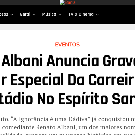
osos
Geral
Música
TV & Cinema
EVENTOS
Albani Anuncia Gra
r Especial Da Carrei
tádio No Espírito Sa
uto, “A Ignorância é uma Dádiva” já conquistou m
O comediante Renato Albani, um dos maiores nom