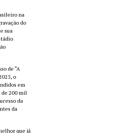
sileiro na
gravação do
de sua
stádio
tão
so de “A
2025, o
endidos em
a de 200 mil
sucesso da
antes da
melhor que já