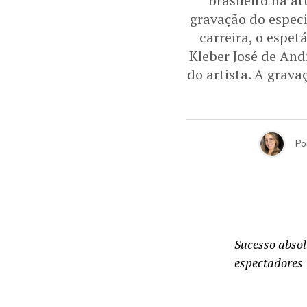
brasileiro na a
gravação do especi
carreira, o espet
Kleber José de Andr
do artista. A grav
Po
Sucesso absol
espectadores