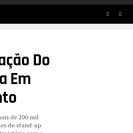
vação Do
ra Em
nto
ais de 200 mil
es do stand-up