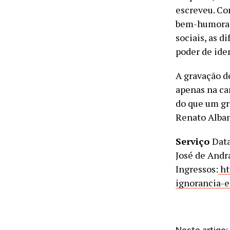
escreveu. Com
bem-humorada
sociais, as d
poder de iden
A gravação d
apenas na ca
do que um gr
Renato Alban
Serviço
Data
José de Andr
Ingressos:
ht
ignorancia-