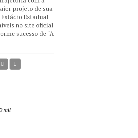
trajetória com a
aior projeto de sua
o Estádio Estadual
veis no site oficial
norme sucesso de “A
0 mil