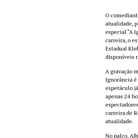
O comediante
atualidade, 
especial “A 
carreira, o e
Estadual Kle
disponíveis no
A gravação m
Ignorância é
espetáculo j
apenas 24 ho
espectadores
carreira de 
atualidade.
No palco, Al