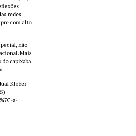
eflexões
das redes
mpre com alto
pecial, não
acional. Mais
o do capixaba
u.
dual Kleber
ES)
-%7C-a-