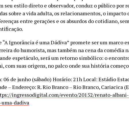
 seu estilo direto e observador, conduz o público por r
s sobre a vida adulta, os relacionamentos, o impacto 
iferenças entre gerações e os absurdos do cotidiano, se
tificação.
e “A Ignorância é uma Dádiva” promete ser um marco es
rreira do humorista, mas também na cena da comédia n
ande espetáculo, será um retorno simbólico: o encontr
i, com suas origens, no palco onde sua história começo
: 06 de junho (sábado) Horário: 21h Local: Estádio Esta
ade – Endereço: R. Rio Branco – Rio Branco, Cariacica (
tps://ingressodigital.com/evento/20152/renato-albani
e-uma-dadiva